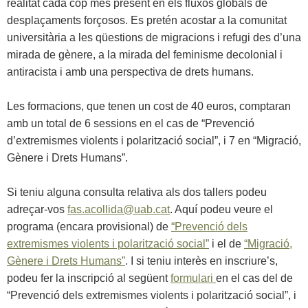
realitat cada cop més present en els fluxos globals de
desplaçaments forçosos. Es pretén acostar a la comunitat
universitària a les qüestions de migracions i refugi des d’una
mirada de gènere, a la mirada del feminisme decolonial i
antiracista i amb una perspectiva de drets humans.
Les formacions, que tenen un cost de 40 euros, comptaran
amb un total de 6 sessions en el cas de “Prevenció
d’extremismes violents i polarització social”, i 7 en “Migració,
Gènere i Drets Humans”.
Si teniu alguna consulta relativa als dos tallers podeu
adreçar-vos
fas.acollida@uab.cat
. Aquí podeu veure el
programa (encara provisional) de
“Prevenció dels
extremismes violents i polarització social”
i el de
“Migració,
Gènere i Drets Humans”
. I si teniu interès en inscriure’s,
podeu fer la inscripció al següent
formulari
en el cas del de
“Prevenció dels extremismes violents i polarització social”, i