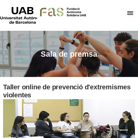
UAB
Universitat
P
Autònoma
de
p
Barcelona
d
el
m
Sala de premsa
d
F
A
S
Taller online de prevenció d'extremismes
violentes