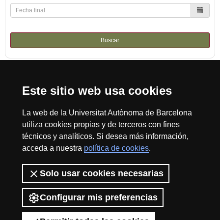
Buscar
Este sitio web usa cookies
Reconocimiento internacional de la excelencia
HR
La web de la Universitat Autònoma de Barcelona
utiliza cookies propias y de terceros con fines
técnicos y analíticos. Si desea más información,
acceda a nuestra
política de cookies
.
Excell
Inicio
Sobre el web
Accesibilidad web
Aviso Legal
Política de
privacidad
Protección de datos
Solo usar cookies necesarias
La Fundación Autónoma Solidaria tiene como misión el contribuir a la
in
construcción de una universidad más solidaria y más comprometida con
Configurar mis preferencias
la realidad social, mediante la promoción de la participación voluntaria de
la comunidad universitaria como instrumento para la integración de