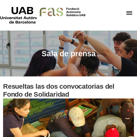
UAB
Universitat
C
Autònoma
de
a
Barcelona
p
d
el
Sala de prensa
m
d
F
A
Resueltas las dos convocatorias del
S
Fondo de Solidaridad