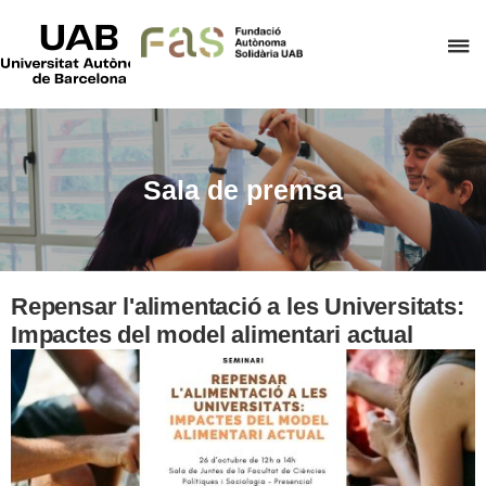
UAB
Universitat
P
Autònoma
de
p
Barcelona
d
el
m
Sala de premsa
d
F
A
S
Repensar l'alimentació a les Universitats:
Impactes del model alimentari actual