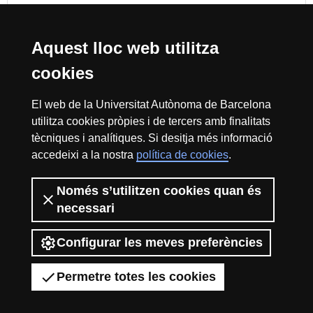
Cerca
Aquest lloc web utilitza
cookies
Reconeixement internacional de l'excel·lència
El web de la Universitat Autònoma de Barcelona
HR
utilitza cookies pròpies i de tercers amb finalitats
tècniques i analítiques. Si desitja més informació
accedeixi a la nostra
política de cookies
.
Excell
Només s’utilitzen cookies quan és
Inici
Sobre el web
Accessibilitat web
Avís Legal
Política de
privacitat
Protecció de dades
necessari
La Fundació Autònoma Solidària té com a missió el contribuir a la
in
construcció d’una universitat més solidària i més compromesa amb la
Configurar les meves preferències
realitat social, mitjançant la promoció de la participació voluntària de la
comunitat universitària com a instrument per a la integració de col·lectius
Permetre totes les cookies
en risc d’exclusió.
2026 Universitat Autònoma de Barcelona