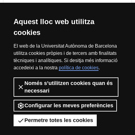
Cerca
Aquest lloc web utilitza
cookies
Reconeixement internacional de l'excel·lència
El web de la Universitat Autònoma de Barcelona
HR
utilitza cookies pròpies i de tercers amb finalitats
tècniques i analítiques. Si desitja més informació
accedeixi a la nostra
política de cookies
.
Excell
Només s’utilitzen cookies quan és
Inici
Sobre el web
Accessibilitat web
Avís Legal
Política de
privacitat
Protecció de dades
necessari
La Fundació Autònoma Solidària té com a missió el contribuir a la
in
construcció d’una universitat més solidària i més compromesa amb la
Configurar les meves preferències
realitat social, mitjançant la promoció de la participació voluntària de la
comunitat universitària com a instrument per a la integració de col·lectius
Permetre totes les cookies
en risc d’exclusió.
2026 Universitat Autònoma de Barcelona