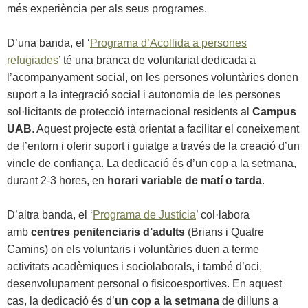
més experiència per als seus programes.
D’una banda, el ‘
Programa d’Acollida a persones
refugiades
’ té una branca de voluntariat dedicada a
l’acompanyament social, on les persones voluntàries donen
suport a la integració social i autonomia de les persones
sol·licitants de protecció internacional residents al
Campus
UAB
. Aquest projecte està orientat a facilitar el coneixement
de l’entorn i oferir suport i guiatge a través de la creació d’un
vincle de confiança. La dedicació és d’un cop a la setmana,
durant 2-3 hores, en
horari variable de matí o tarda
.
D’altra banda, el ‘
Programa de Justícia
’ col·labora
amb
centres penitenciaris d’adults
(Brians i Quatre
Camins) on els voluntaris i voluntàries duen a terme
activitats acadèmiques i sociolaborals, i també d’oci,
desenvolupament personal o fisicoesportives. En aquest
cas, la dedicació és d’
un cop a la setmana
de dilluns a