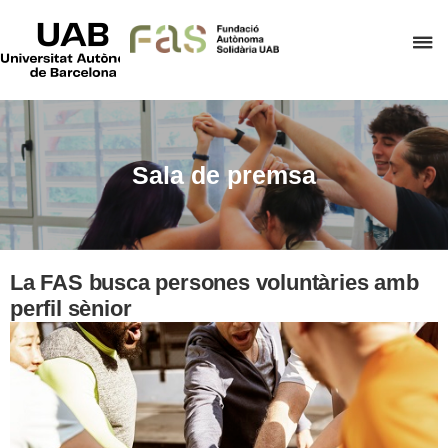
UAB
Universitat
P
Autònoma
de
p
Barcelona
d
el
m
Sala de premsa
d
F
A
S
La FAS busca persones voluntàries amb
perfil sènior