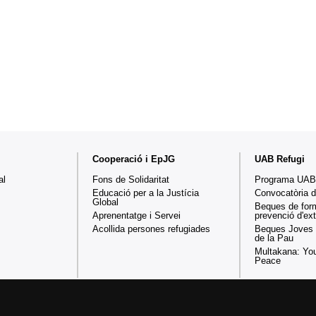
Cooperació i EpJG
UAB Refugi
al
Fons de Solidaritat
Programa UAB
Educació per a la Justícia
Convocatòria 
Global
Beques de for
Aprenentatge i Servei
prevenció d'e
Acollida persones refugiades
Beques Joves 
de la Pau
Multakana: You
Peace