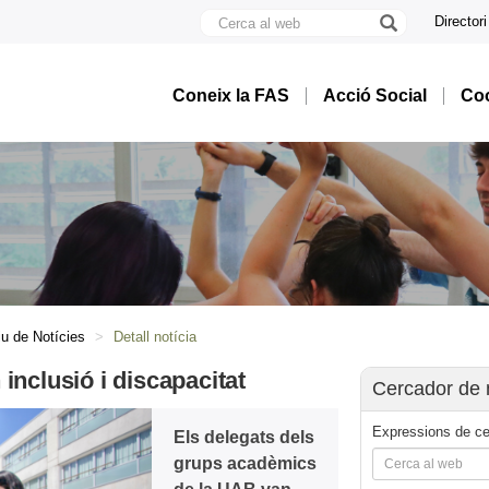
Cerca
Directori
al
U
web
A
B
Coneix la FAS
Acció Social
Coo
iu de Notícies
Detall notícia
nclusió i discapacitat
Cercador de 
Expressions de ce
Els delegats dels
grups acadèmics