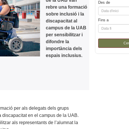
de la UAB van
Des de
rebre una formació
sobre inclusió i la
Fins a
discapacitat al
campus de la UAB
per sensibilitzar i
difondre la
Ce
importància dels
espais inclusius.
rmació per als delegats dels grups
 la discapacitat en el campus de la UAB.
ilitzar als representants de l’alumnat la