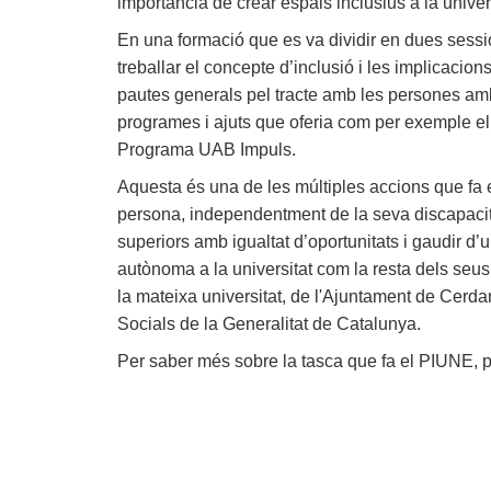
importància de crear espais inclusius a la univer
En una formació que es va dividir en dues sessio
treballar el concepte d’inclusió i les implicacio
pautes generals pel tracte amb les persones amb 
programes i ajuts que oferia com per exemple el
Programa UAB Impuls.
Aquesta és una de les múltiples accions que fa 
persona, independentment de la seva discapacit
superiors amb igualtat d’oportunitats i gaudir d’
autònoma a la universitat com la resta dels seu
la mateixa universitat, de l'Ajuntament de Cerda
Socials de la Generalitat de Catalunya.
Per saber més sobre la tasca que fa el PIUNE, 