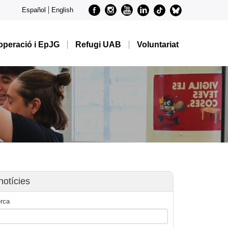
Facebook
Instagram
Youtube
Linkedin
metode-
metode-
Español
English
tiktok
bluesky
peració i EpJG
Refugi UAB
Voluntariat
notícies
rca