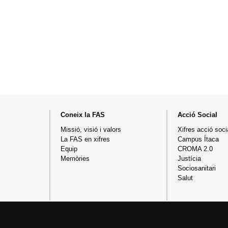
Mapa
Coneix la FAS
Acció Social
web
Missió, visió i valors
Xifres acció soci
La FAS en xifres
Campus Ítaca
Equip
CROMA 2.0
Memòries
Justícia
Sociosanitari
Salut