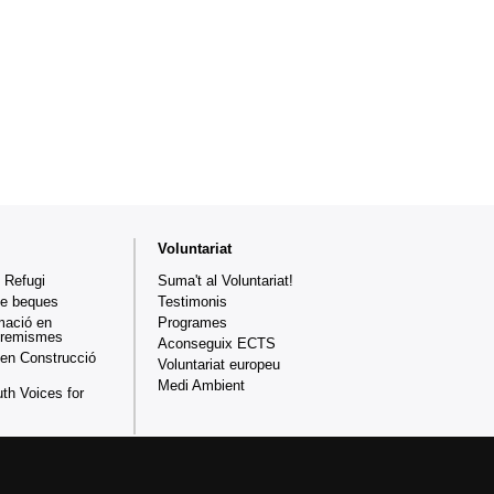
Voluntariat
 Refugi
Suma't al Voluntariat!
de beques
Testimonis
mació en
Programes
xtremismes
Aconseguix ECTS
en Construcció
Voluntariat europeu
Medi Ambient
th Voices for