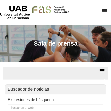
UAB
Universitat
C
Autònoma
de
a
Barcelona
p
d
el
Sala de prensa
m
d
F
A
De
S
la
Sala
na
de
Buscador de noticias
prem
Expresiones de búsqueda