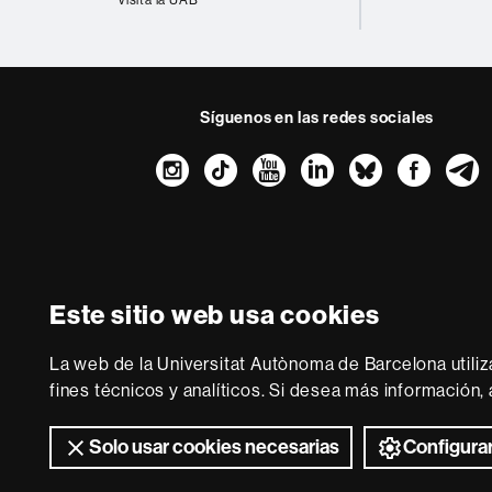
Síguenos en las redes sociales
Instagram
TikTok
YouTube
LinkedIn
Bluesk
Fac
Sobre
esta
web
Aviso legal
P
Este sitio web usa cookies
Somos una univer
multidisciplinaria y f
La web de la Universitat Autònoma de Barcelona utiliz
de la Europa del co
fines técnicos y analíticos. Si desea más información
Solo usar cookies necesarias
Configurar