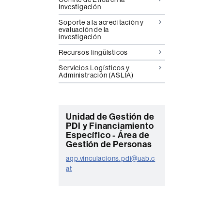
Investigación
Soporte a la acreditación y
evaluación de la
investigación
Recursos lingüísticos
Servicios Logísticos y
Administración (ASLIA)
C
Unidad de Gestión de
PDI y Financiamiento
o
Específico - Área de
Gestión de Personas
n
t
agp.vinculacions.pdi@uab.c
at
a
c
t