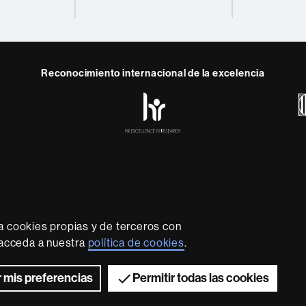
Reconocimiento internacional de la excelencia
HR
y
ebook
Telegram
Excellence
in
Research
-
Euraxess
rotección de datos
Sobre el web
Accesibilidad web
Mapa
sidad líder que imparte una docencia de calidad y excelenci
lexible, adecuada a las necesidades de la sociedad y adapta
a cookies propias y de terceros con
nocimiento. La UAB es reconocida internacionalmente por la c
, acceda a nuestra
política de cookies
.
innovador de su investigación.
2026 Universitat Autònoma de Barcelona
 mis preferencias
Permitir todas las cookies