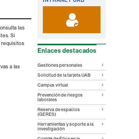
INTRANET UAB
complementaria
onsulta las
tes. Si
 requisitos
Enlaces destacados
Gestiones personales
vas a las
Solicitud de la tarjeta UAB
Campus virtual
Prevención de riesgos
laborales
Reserva de espacios
(GERES)
Herramientas y soporte a la
investigación
Comité de Ética en la