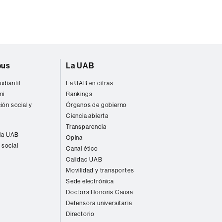
pus
La UAB
udiantil
La UAB en cifras
ni
Rankings
ión social y
Órganos de gobierno
Ciencia abierta
Transparencia
 la UAB
Opina
 social
Canal ético
Calidad UAB
Movilidad y transportes
Sede electrónica
Doctors Honoris Causa
Defensora universitaria
Directorio