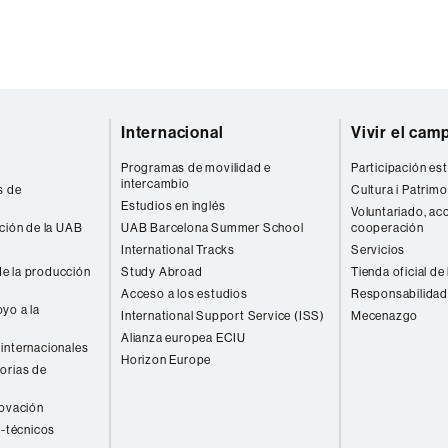
Internacional
Vivir el cam
Programas de movilidad e
Participación est
intercambio
s de
Cultura i Patrimo
Estudios en inglés
Voluntariado, acc
ación de la UAB
UAB Barcelona Summer School
cooperación
International Tracks
Servicios
e la producción
Study Abroad
Tienda oficial de
Acceso a los estudios
Responsabilidad
yo a la
International Support Service (ISS)
Mecenazgo
Alianza europea ECIU
internacionales
Horizon Europe
orias de
novación
o-técnicos