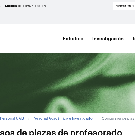
Buscar
s
Medios de comunicación
en
el
web
Estudios
Investigación
Personal UAB
Personal Académico e Investigador
Concursos de plaz
sos de plazas de profesorado