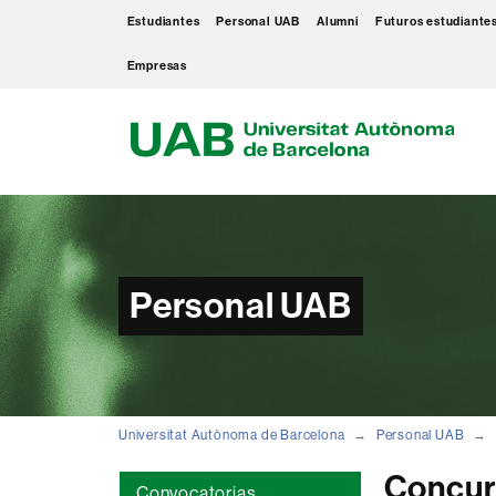
Estudiantes
Personal UAB
Alumni
Futuros estudiante
Empresas
U
A
B
Personal UAB
Universitat Autònoma de Barcelona
Personal UAB
Concur
Convocatorias