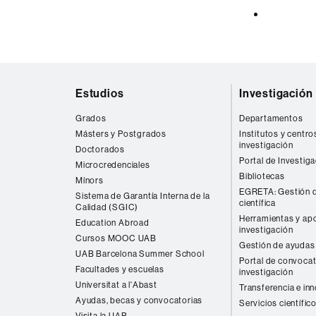
Mapa
Estudios
Investigación
web
Grados
Departamentos
Másters y Postgrados
Institutos y centro
investigación
Doctorados
Portal de Investig
Microcredenciales
Bibliotecas
Mínors
EGRETA: Gestión d
Sistema de Garantía Interna de la
científica
Calidad (SGIC)
Herramientas y apo
Education Abroad
investigación
Cursos MOOC UAB
Gestión de ayudas 
UAB Barcelona Summer School
Portal de convocat
Facultades y escuelas
investigación
Universitat a l'Abast
Transferencia e in
Ayudas, becas y convocatorias
Servicios científic
Visita la UAB