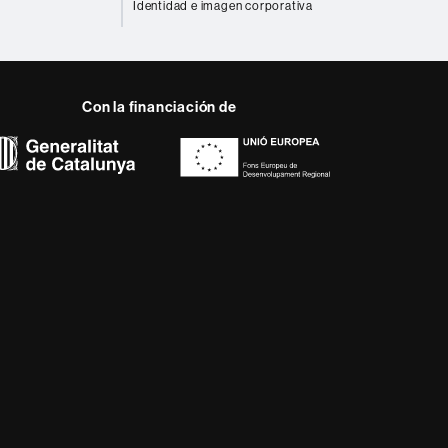
Identidad e imagen corporativa
Con la financiación de
 del web UAB
a, diversificada,
da a los nuevos modelos
alidad y el carácter