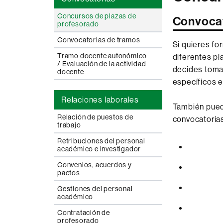
Concursos de plazas de
Convocat
profesorado
Convocatorias de tramos
Si quieres fo
Tramo docente autonómico
diferentes pl
/ Evaluación de la actividad
decides tomar
docente
específicos e
Relaciones laborales
También pued
Relación de puestos de
convocatorias
trabajo
Retribuciones del personal
académico e investigador
Convenios, acuerdos y
pactos
Gestiones del personal
académico
Contratación de
profesorado