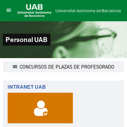
Universitat Autònoma de Barcelona
Clica
UAB
aquí
Universitat
para
Autònoma
desplegar
de
el
Personal UAB
Barcelona
menú
de
Universitat
Autònoma
de
Desple
CONCURSOS DE PLAZAS DE PROFESORADO
Barcelona
la
navega
Información
INTRANET UAB
complementaria