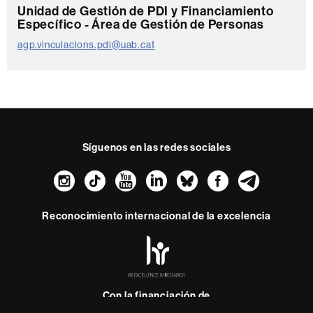
C
Unidad de Gestión de PDI y Financiamiento
Específico - Área de Gestión de Personas
o
agp.vinculacions.pdi@uab.cat
n
t
a
c
t
Síguenos en las redes sociales
o
Instagram
TikTok
YouTube
LinkedIn
Bluesky
Faceboo
Teleg
Reconocimiento internacional de la excelencia
HR
Excellence
in
Research
-
Con la financiación de
Euraxess