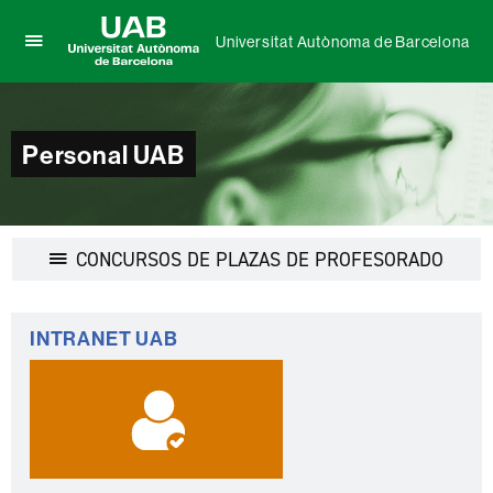
Universitat Autònoma de Barcelona
Clica
UAB
aquí
Universitat
para
Autònoma
desplegar
de
Personal UAB
el
Barcelona
menú
de
Universitat
Autònoma
Desple
CONCURSOS DE PLAZAS DE PROFESORADO
de
la
Barcelona
navega
Información
INTRANET UAB
complementaria