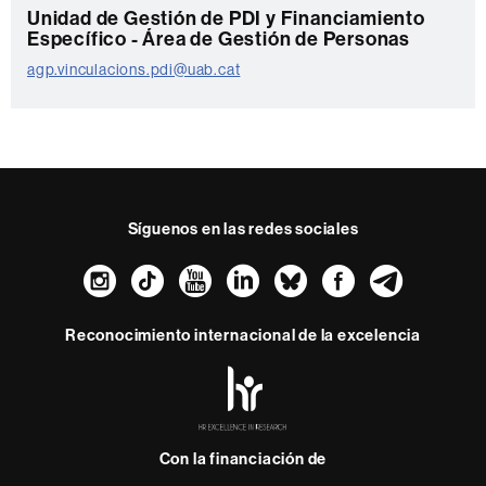
C
Unidad de Gestión de PDI y Financiamiento
Específico - Área de Gestión de Personas
o
agp.vinculacions.pdi@uab.cat
n
t
a
c
t
Síguenos en las redes sociales
o
Instagram
TikTok
YouTube
LinkedIn
Bluesky
Faceboo
Teleg
Reconocimiento internacional de la excelencia
HR
Excellence
in
Research
Con la financiación de
-
Euraxess