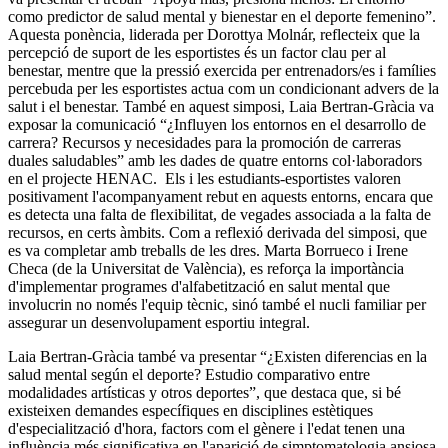
como predictor de salud mental y bienestar en el deporte femenino”.
Aquesta ponència, liderada per Dorottya Molnár, reflecteix que la
percepció de suport de les esportistes és un factor clau per al
benestar, mentre que la pressió exercida per entrenadors/es i famílies
percebuda per les esportistes actua com un condicionant advers de la
salut i el benestar. També en aquest simposi, Laia Bertran-Gràcia va
exposar la comunicació “¿Influyen los entornos en el desarrollo de
carrera? Recursos y necesidades para la promoción de carreras
duales saludables” amb les dades de quatre entorns col·laboradors
en el projecte HENAC. Els i les estudiants-esportistes valoren
positivament l'acompanyament rebut en aquests entorns, encara que
es detecta una falta de flexibilitat, de vegades associada a la falta de
recursos, en certs àmbits. Com a reflexió derivada del simposi, que
es va completar amb treballs de les dres. Marta Borrueco i Irene
Checa (de la Universitat de València), es reforça la importància
d'implementar programes d'alfabetització en salut mental que
involucrin no només l'equip tècnic, sinó també el nucli familiar per
assegurar un desenvolupament esportiu integral.
Laia Bertran-Gràcia també va presentar “¿Existen diferencias en la
salud mental según el deporte? Estudio comparativo entre
modalidades artísticas y otros deportes”, que destaca que, si bé
existeixen demandes específiques en disciplines estètiques
d'especialització d'hora, factors com el gènere i l'edat tenen una
influència més significativa en l'aparició de simptomatologia ansiosa