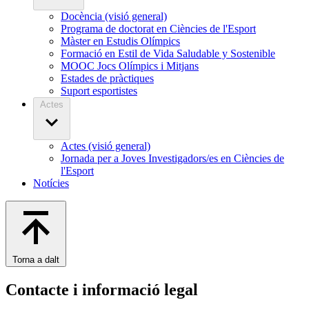
Docència (visió general)
Programa de doctorat en Ciències de l'Esport
Màster en Estudis Olímpics
Formació en Estil de Vida Saludable y Sostenible
MOOC Jocs Olímpics i Mitjans
Estades de pràctiques
Suport esportistes
Actes
Actes (visió general)
Jornada per a Joves Investigadors/es en Ciències de
l'Esport
Notícies
Torna a dalt
Contacte i informació legal