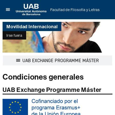
Facultad de Filosofía y Letras
Clica
UAB
aquí
Universitat
para
Movilidad Internacional
Autònoma
desplegar
de
el
Irse fuera
Barcelona
menú
de
Facultad
de
Desplegar
UAB EXCHANGE PROGRAMME MÁSTER
Filosofía
la
y
navegaci
Letras
Condiciones generales
UAB Exchange Programme Máster