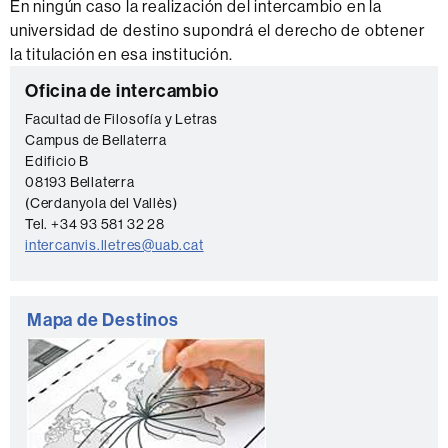
En ningún caso la realización del intercambio en la
universidad de destino supondrá el derecho de obtener
la titulación en esa institución.
Información
C
Oficina de intercambio
complementaria
o
Facultad de Filosofía y Letras
Campus de Bellaterra
n
Edificio B
t
08193 Bellaterra
a
(Cerdanyola del Vallès)
Tel. +34 93 581 32 28
c
intercanvis.lletres@uab.cat
t
o
Mapa de Destinos