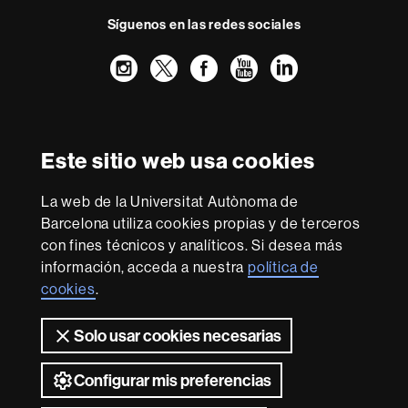
Síguenos en las redes sociales
Instagram
Twitter
Facebook
Youtube
LinkedIn
FFL
FFL
FFL
FFL
UAB
Reconocimiento internacional de la excelencia
HR
Este sitio web usa cookies
Excellence
in
La web de la Universitat Autònoma de
Research
Con la financiación de
-
Barcelona utiliza cookies propias y de terceros
Euraxess
con fines técnicos y analíticos. Si desea más
información, acceda a nuestra
política de
cookies
.
Sobre
esta
Solo usar cookies necesarias
web
Aviso legal
Protección de datos
Sobre el
web
Accesibilidad web
Mapa del web UAB
Configurar mis preferencias