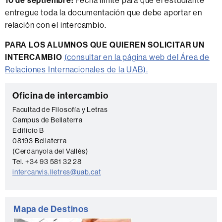
entregue toda la documentación que debe aportar en
relación con el intercambio.
PARA LOS ALUMNOS QUE QUIEREN SOLICITAR UN
INTERCAMBIO
(consultar en la página web del Área de
Relaciones Internacionales de la UAB).
Información
C
Oficina de intercambio
complementaria
o
Facultad de Filosofía y Letras
Campus de Bellaterra
n
Edificio B
t
08193 Bellaterra
a
(Cerdanyola del Vallès)
Tel. +34 93 581 32 28
c
intercanvis.lletres@uab.cat
t
o
Mapa de Destinos