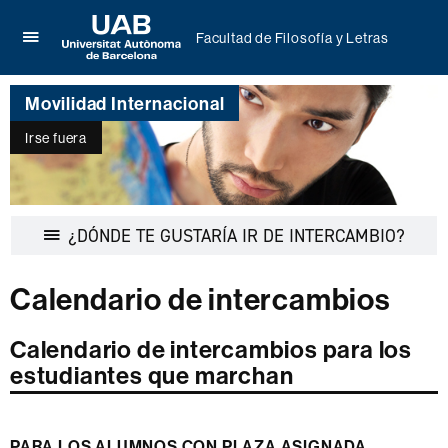
Facultad de Filosofía y Letras
Clica
UAB
aquí
Universitat
para
Movilidad Internacional
Autònoma
desplegar
de
el
Irse fuera
Barcelona
menú
de
Facultad
de
Desple
¿DÓNDE TE GUSTARÍA IR DE INTERCAMBIO?
Filosofía
la
y
navega
Letras
Calendario de intercambios
Calendario de intercambios para los
estudiantes que marchan
PARA LOS ALUMNOS CON PLAZA ASIGNADA