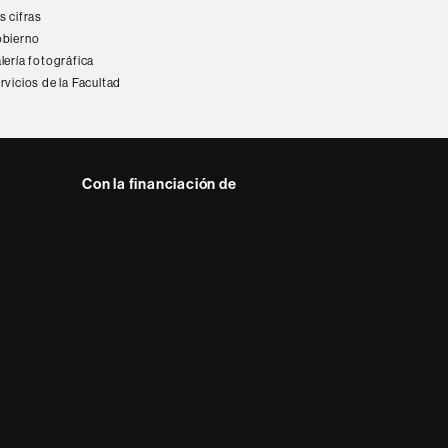
s cifras
bierno
lería fotográfica
rvicios de la Facultad
Con la financiación de
 del web UAB