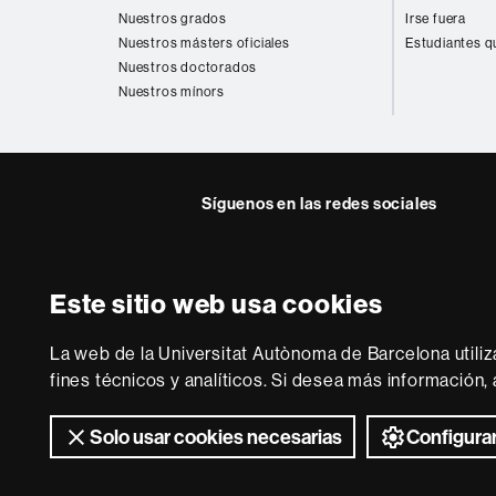
web
Nuestros grados
Irse fuera
Nuestros másters oficiales
Estudiantes q
Nuestros doctorados
Nuestros mínors
Síguenos en las redes sociales
Instagram
Twitter
Facebook
Youtub
Lin
FFL
FFL
FFL
FFL
UA
Este sitio web usa cookies
Sobre
esta
La web de la Universitat Autònoma de Barcelona utiliz
web
Aviso legal
P
fines técnicos y analíticos. Si desea más información
Solo usar cookies necesarias
Configurar