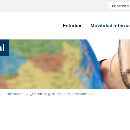
Buscar
en
el
web
Estudiar
Movilidad Interna
al
Itinerarios
¿Dónde te gustaría ir de intercambio?