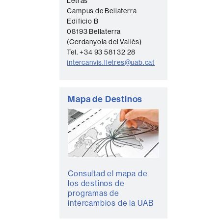
Letras
t
Campus de Bellaterra
Edificio B
a
08193 Bellaterra
c
(Cerdanyola del Vallès)
t
Tel. +34 93 581 32 28
intercanvis.lletres@uab.cat
o
Mapa de Destinos
Consultad el mapa de
los destinos de
programas de
intercambios de la UAB