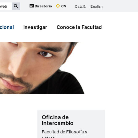
Directorio
CV
Català
English
cional
Investigar
Conoce la Facultad
Información
C
Oficina de
complementaria
intercambio
o
Facultad de Filosofía y
n