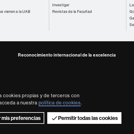
Investigar
La
ue vienen a la UAB
Revistas de la Facultad
Go
Ga
Se
Reconocimiento internacional de la excelencia
HR
e
kedIn
Excellence
B
in
Research
-
a cookies propias y de terceros con
Euraxess
rotección de datos
Sobre el web
Accesibilidad web
Mapa
, acceda a nuestra
política de cookies
.
2026 Universitat Autònoma de Barcelona
 mis preferencias
Permitir todas las cookies