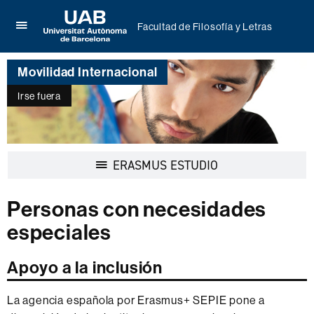
Facultad de Filosofía y Letras
Clica
UAB
aquí
Universitat
para
Movilidad Internacional
Autònoma
desplegar
de
el
Irse fuera
Barcelona
menú
de
Facultad
de
Filosofía
Desplegar
ERASMUS ESTUDIO
y
la
Letras
navegación
Personas con necesidades
especiales
Apoyo a la inclusión
La agencia española por Erasmus+ SEPIE pone a