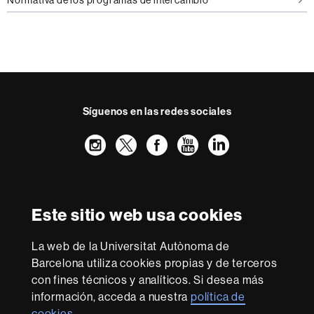
Normativa de los programas de intercambio
Síguenos en las redes sociales
Instagram
Twitter
Facebook
Youtube
LinkedIn
FFL
FFL
FFL
FFL
UAB
Reconocimiento internacional de la excelencia
HR
Este sitio web usa cookies
Excellence
in
Research
La web de la Universitat Autònoma de
-
Con la financiación de
Barcelona utiliza cookies propias y de terceros
Euraxess
con fines técnicos y analíticos. Si desea más
información, acceda a nuestra
política de
cookies
.