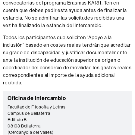
convocatorias del programa Erasmus KA131. Ten en
cuenta que debes pedir esta ayuda antes de finalizar la
estancia. No se admitiran las solicitudes recibidas una
vez ha finalizado la estancia del intercambio.
Todos los participantes que soliciten “Apoyo a la
inclusión” basado en costes reales tendrán que acreditar
su grado de discapacidad y justificar documentalmente
ante la institución de educación superior de origen o
coordinador del consorcio de movilidad los gastos reales
correspondientes al importe de la ayuda adicional
recibida.
Información
C
Oficina de intercambio
complementaria
o
Facultad de Filosofía y Letras
Campus de Bellaterra
n
Edificio B
t
08193 Bellaterra
a
(Cerdanyola del Vallès)