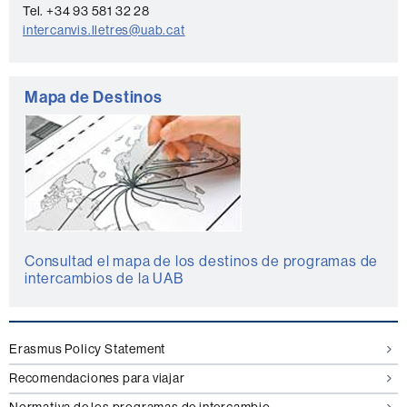
Tel. +34 93 581 32 28
c
intercanvis.lletres@uab.cat
t
o
Mapa de Destinos
Consultad el mapa de los destinos de programas de
intercambios de la UAB
Erasmus Policy Statement
Recomendaciones para viajar