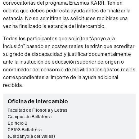
convocatorias del programa Erasmus KA131. Ten en
cuenta que debes pedir esta ayuda antes de finalizar la
estancia. No se admitiran las solicitudes recibidas una
vez ha finalizado la estancia del intercambio.
Todos los participantes que soliciten “Apoyo a la
inclusión” basado en costes reales tendrán que acreditar
su grado de discapacidad y justificar documentalmente
ante la institución de educación superior de origen o
coordinador del consorcio de movilidad los gastos reales
correspondientes al importe de la ayuda adicional
recibida.
Información
C
Oficina de intercambio
complementaria
o
Facultad de Filosofía y Letras
Campus de Bellaterra
n
Edificio B
t
08193 Bellaterra
a
(Cerdanyola del Vallès)