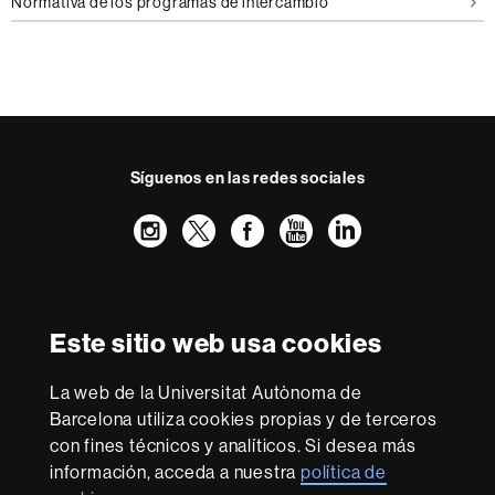
Normativa de los programas de intercambio
Síguenos en las redes sociales
Instagram
Twitter
Facebook
Youtube
LinkedIn
FFL
FFL
FFL
FFL
UAB
Reconocimiento internacional de la excelencia
HR
Este sitio web usa cookies
Excellence
in
La web de la Universitat Autònoma de
Research
Con la financiación de
-
Barcelona utiliza cookies propias y de terceros
Euraxess
con fines técnicos y analíticos. Si desea más
información, acceda a nuestra
política de