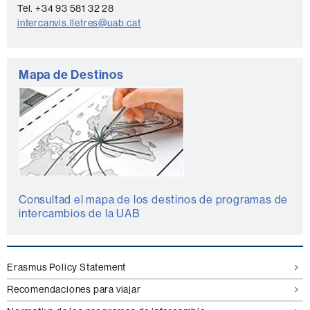
Tel. +34 93 581 32 28
c
intercanvis.lletres@uab.cat
t
o
Mapa de Destinos
Consultad el mapa de los destinos de programas de
intercambios de la UAB
Erasmus Policy Statement
Recomendaciones para viajar