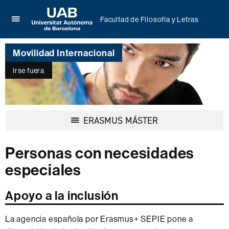
Facultad de Filosofía y Letras
Clica
UAB
aquí
Universitat
para
Movilidad Internacional
Autònoma
desplegar
de
el
Irse fuera
Barcelona
menú
de
Facultad
de
Desplegar
ERASMUS MÁSTER
Filosofía
la
y
navegación
Letras
Personas con necesidades
especiales
Apoyo a la inclusión
La agencia española por Erasmus+ SEPIE pone a