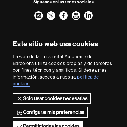
Síguenos en las redes sociales
Instagram
Twitter
Facebook
Youtube
LinkedIn
FFL
FFL
FFL
FFL
UAB
Reconocimiento internacional de la excelencia
HR
Este sitio web usa cookies
Excellence
in
Research
La web de la Universitat Autònoma de
-
Con la financiación de
Barcelona utiliza cookies propias y de terceros
Euraxess
con fines técnicos y analíticos. Si desea más
información, acceda a nuestra
política de
cookies
.
Sobre
esta
Solo usar cookies necesarias
web
Aviso legal
Protección de datos
Sobre el
web
Accesibilidad web
Mapa del web UAB
Configurar mis preferencias
2026 Universitat Autònoma de Barcelona
Permitir todas las cookies