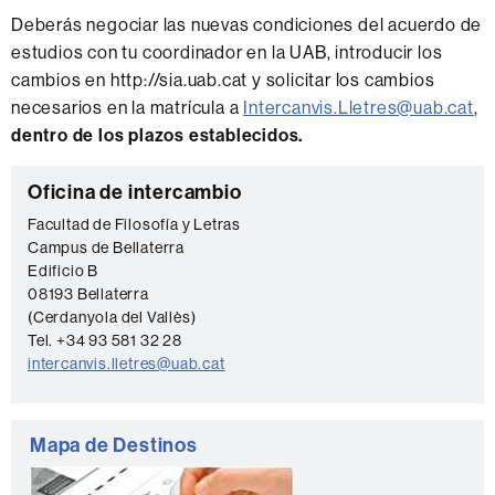
Deberás negociar las nuevas condiciones del acuerdo de
estudios con tu coordinador en la UAB, introducir los
cambios en http://sia.uab.cat y solicitar los cambios
necesarios en la matrícula a
Intercanvis.Lletres@uab.cat
,
dentro de los plazos establecidos.
Información
C
Oficina de intercambio
complementaria
o
Facultad de Filosofía y Letras
Campus de Bellaterra
n
Edificio B
t
08193 Bellaterra
a
(Cerdanyola del Vallès)
Tel. +34 93 581 32 28
c
intercanvis.lletres@uab.cat
t
o
Mapa de Destinos