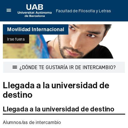
Facultad de Filosofía y Letras
Clica
UAB
aquí
Universitat
para
Movilidad Internacional
Autònoma
desplegar
de
el
Irse fuera
Barcelona
menú
de
Facultad
de
Filosofía
Desple
¿DÓNDE TE GUSTARÍA IR DE INTERCAMBIO?
y
la
Letras
navega
Llegada a la universidad de
destino
Llegada a la universidad de destino
Alumnos/as de intercambio