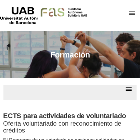
UAB
Universitat
C
Autònoma
de
a
Barcelona
p
d
el
Formación
m
d
F
A
De
S
la
Form
na
y cré
ECTS para actividades de voluntariado
Oferta voluntariado con reconocimiento de
créditos