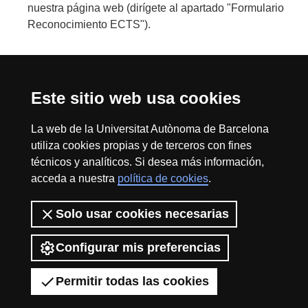
nuestra página web (dirígete al apartado "Formulario
Reconocimiento ECTS").
Este sitio web usa cookies
Reconocimiento internacional de la excelencia
HR
La web de la Universitat Autònoma de Barcelona
utiliza cookies propias y de terceros con fines
técnicos y analíticos. Si desea más información,
acceda a nuestra
política de cookies
.
Excell
Inicio
Sobre el web
Accesibilidad web
Aviso Legal
Política de
Solo usar cookies necesarias
privacidad
Protección de datos
La Fundación Autónoma Solidaria tiene como misión el contribuir a la
in
construcción de una universidad más solidaria y más comprometida con
Configurar mis preferencias
la realidad social, mediante la promoción de la participación voluntaria de
la comunidad universitaria como instrumento para la integración de
Permitir todas las cookies
colectivos en riesgo de exclusión.
2026 Universitat Autònoma de Barcelona