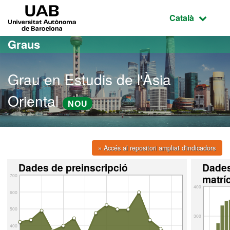
Ves al contingut principal
Ves a la navegació de la pàgina
UAB Universitat Autònoma de Barcelona
Idioma selecci
Català
Graus
Grau en Estudis de l'Àsia
Oriental
NOU
» Accés al repositori ampliat d'indicadors
Dades de preinscripció
Dade
700
matrí
400
600
500
300
400