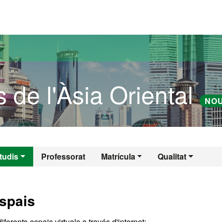
versitat Autònoma de Barcelona
 de l'Àsia Oriental
NO
is de l'Àsia Orient
tudis
Professorat
Matrícula
Qualitat
espais
ferents espais virtuals a través d'internet: