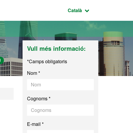
Idioma seleccionat:
Català
Vull més informació:
U
*Camps obligatoris
Nom *
al
Cognoms *
E-mail *