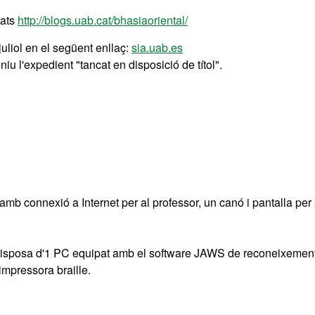
tats
http://blogs.uab.cat/bhasiaoriental/
juliol en el següent enllaç:
sia.uab.es
iu l'expedient "tancat en disposició de títol".
mb connexió a Internet per al professor, un canó i pantalla per 
isposa d'1 PC equipat amb el software JAWS de reconeixemen
 impressora braille.