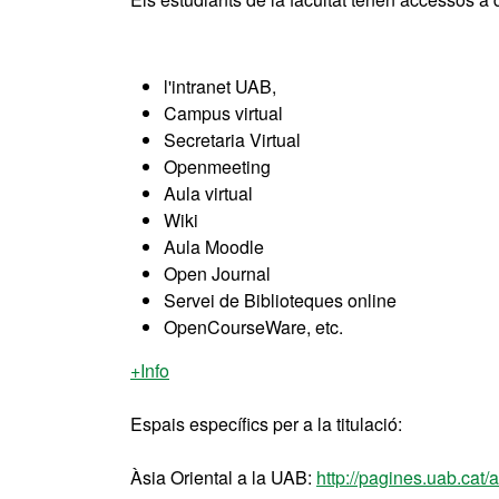
l'intranet UAB,
Campus virtual
Secretaria Virtual
Openmeeting
Aula virtual
Wiki
Aula Moodle
Open Journal
Servei de Biblioteques online
OpenCourseWare, etc.
+Info
Espais específics per a la titulació:
Àsia Oriental a la UAB:
http://pagines.uab.cat/a