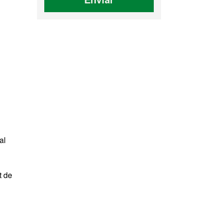
al
t de