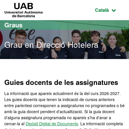
Ves al contingut principal
Ves a la navegació de la pàgina
UAB Universitat Autònoma de Barcelona
Idioma selecci
Català
Graus
Grau en Direcció Hotelera
Grau en Direcció Hotelera
Guies docents de les assignatures
La informació que apareix actualment és la del curs 2026-2027.
Les guies docents que tenen la indicació de cursos anteriors
entre parèntesi corresponen a assignatures no programades o bé
amb la guia docent pendent d'actualització. Si la guia docent
d’alguna assignatura programada no apareix s’ha d’anar a
cercar-la al
Dipòsit Digital de Documents
. La informació completa