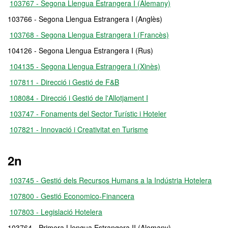
103767 - Segona Llengua Estrangera I (Alemany)
103766 - Segona Llengua Estrangera I (Anglès)
103768 - Segona Llengua Estrangera I (Francès)
104126 - Segona Llengua Estrangera I (Rus)
104135 - Segona Llengua Estrangera I (Xinès)
107811 - Direcció i Gestió de F&B
108084 - Direcció i Gestió de l'Allotjament I
103747 - Fonaments del Sector Turístic i Hoteler
107821 - Innovació i Creativitat en Turisme
2n
103745 - Gestió dels Recursos Humans a la Indústria Hotelera
107800 - Gestió Economico-Financera
107803 - Legislació Hotelera
103764 - Primera Llengua Estrangera II (Alemany)