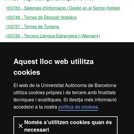
103783 - Sistemes d'Informació i Gestió en el Sector Hoteler
103748 - Temes de Direcció Hotelera
103757 - Temes de Turisme
103720 - Tercera Llengua Estrangera I (Alemany)
103719 - Tercera Llengua Estrangera I (Anglès)
103721 - Tercera Llengua Estrangera I (Francès)
Aquest lloc web utilitza
104129 - Tercera Llengua Estrangera I (Rus)
cookies
104138 - Tercera Llengua Estrangera I (Xinès)
103723 - Tercera Llengua Estrangera II (Alemany)
El web de la Universitat Autònoma de Barcelona
103722 - Tercera Llengua Estrangera II (Anglès)
utilitza cookies pròpies i de tercers amb finalitats
tècniques i analítiques. Si desitja més informació
103724 - Tercera Llengua Estrangera II (Francès)
accedeixi a la nostra
política de cookies
.
104130 - Tercera Llengua Estrangera II (Rus)
104139 - Tercera Llengua Estrangera II (Xinès)
Només s’utilitzen cookies quan és
necessari