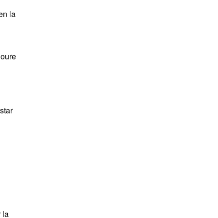
en la
loure
star
 la