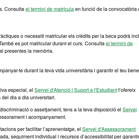
rs. Consulta
el termini de matrícula
en funció de la convocatòria 
pràctiques o necessiti matricular els crèdits per la beca podrà inc
 També es pot matricular durant el curs. Consulta
el termini de
al presentes la memòria.
anyar-te durant la teva vida universitària i garantir el teu bene
tiva especial
, el
Servei d'Atenció i Suport a l'Estudiant
t’ofereix
del dia a dia universitari.
 discriminació o assetjament, tens a la teva disposició el
Servei
assessorament i acompanyament.
acions per facilitar l’aprenentatge, el
Servei d'Assessorament
zada, seguiment individual i recursos d’accessibilitat per garantir