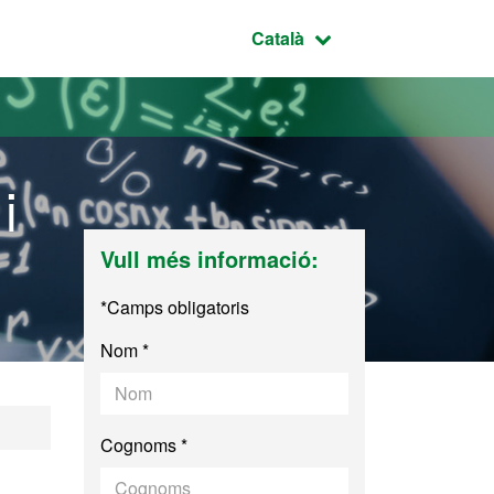
Idioma seleccionat:
Català
i
Vull més informació:
*Camps obligatoris
Nom *
al i Analítica de 
Cognoms *