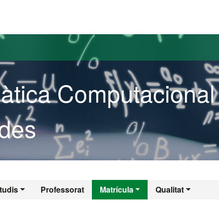
versitat Autònoma de Barcelona
tica Computacional 
ades
àtica Computacion
tudis
Professorat
Matrícula
Qualitat