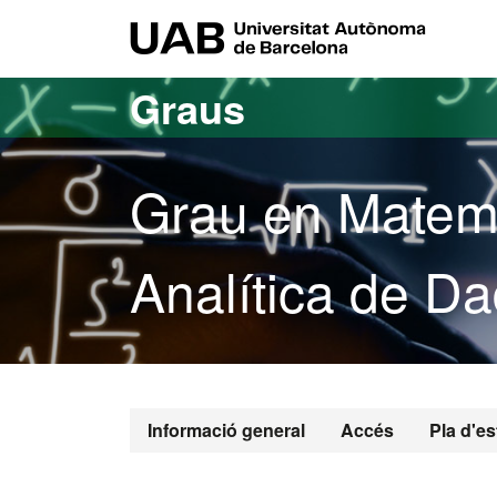
Ves al contingut principal
Ves a la navegació de la pàgina
UAB Uni
Graus
Grau en Matemà
Analítica de D
Grau en Matem
Informació general
Accés
Pla d'es