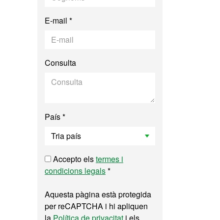
E-mail *
Consulta
País *
Accepto els
termes i
condicions legals
*
Aquesta pàgina està protegida
per reCAPTCHA i hi apliquen
la
Política de privacitat
i els