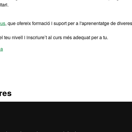
tari.
pus
, que ofereix formació i suport per a l'aprenentatge de divere
el teu nivell i inscriure’t al curs més adequat per a tu.
la
res