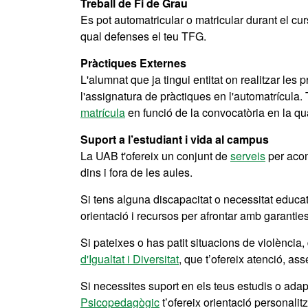
Treball de Fi de Grau
Es pot automatricular o matricular durant el cu
qual defenses el teu TFG.
Pràctiques Externes
L'alumnat que ja tingui entitat on realitzar les 
l'assignatura de pràctiques en l'automatrícula.
matrícula
en funció de la convocatòria en la qu
Suport a l’estudiant i vida al campus
La UAB t'ofereix un conjunt de
serveis
per acomp
dins i fora de les aules.
Si tens alguna discapacitat o necessitat educa
orientació i recursos per afrontar amb garanties 
Si pateixes o has patit situacions de violència,
d'Igualtat i Diversitat
, que t’ofereix atenció, 
Si necessites suport en els teus estudis o adapt
Psicopedagògic
t’ofereix orientació personalit