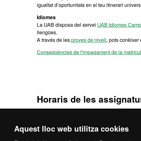
igualtat d’oportunitats en el teu itinerari universi
Idiomes
La UAB disposa del servei
UAB Idiomes Cam
llengües.
A través de les
proves de nivell
, pots conèixer 
Conseqüències de l'impagament de la matrícu
Horaris de les assignatu
Horaris i Exàmens
Aquest lloc web utilitza cookies