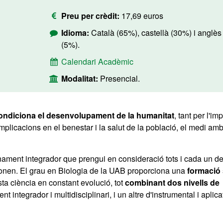
Preu per crèdit:
17,69 euros
Idioma:
Català (65%), castellà (30%) i anglès
(5%).
Calendari Acadèmic
Modalitat:
Presencial.
condiciona el desenvolupament de la humanitat
, tant per l'im
plicacions en el benestar i la salut de la població, el medi amb
nament integrador que prengui en consideració tots i cada un de
cionen. El grau en Biologia de la UAB proporciona una
formació 
a ciència en constant evolució, tot
combinant dos nivells de
 integrador i multidisciplinari, i un altre d'instrumental i aplica