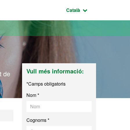
Idioma seleccionat:
Català
Vull més informació:
t de
*Camps obligatoris
Nom *
Cognoms *