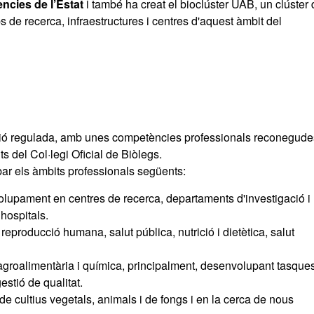
ències de l’Estat
i també ha creat el bioclúster UAB, un clúster
 de recerca, infraestructures i centres d'aquest àmbit del
ssió regulada, amb unes competències professionals reconegude
s del Col·legi Oficial de Biòlegs.
ar els àmbits professionals següents:
volupament en centres de recerca, departaments d'investigació i
hospitals.
 reproducció humana, salut pública, nutrició i dietètica, salut
 agroalimentària i química, principalment, desenvolupant tasque
estió de qualitat.
de cultius vegetals, animals i de fongs i en la cerca de nous