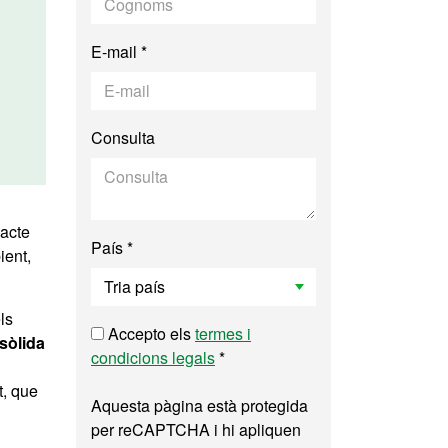
E-mail *
Consulta
pacte
País *
ient,
ls
Accepto els
termes i
sòlida
condicions legals
*
t, que
Aquesta pàgina està protegida
per reCAPTCHA i hi apliquen