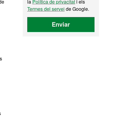
 de
la
Política de privacitat
i els
Termes del servei
de Google.
Enviar
s
s