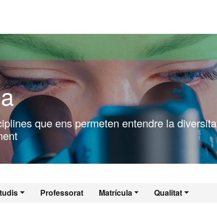
versitat Autònoma de Barcelona
ia
ciplines que ens permeten entendre la diversita
ment
tudis
Professorat
Matrícula
Qualitat