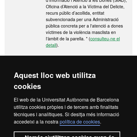
d’Informació i Atenció a les Dones (SIAD),
Oficina d’Atenció a la Víctima del Delicte,
recurs públic d’acollida, entitat
subvencionada per una Administració
pública concreta per a l'atenció a dones
víctimes de la violència masclista en
l'àmbit de la parella. * (
consulteu-ne el
detall
).
La presentació de la documentació requerida en els terminis
Aquest lloc web utilitza
indicats és condició imprescindible per a dur a terme la gestió de
l'expedient acadèmic, per a formalitzar una nova matrícula o
cookies
modificar la matrícula i/o per a sol·licitar qualsevol servei
acadèmic (certificats, títols, trasllats d'expedient, etc.).
El web de la Universitat Autònoma de Barcelona
utilitza cookies pròpies i de tercers amb finalitats
(*) Informació provinent de l’acord de criteris per determinar la
tècniques i analítiques. Si desitja més informació
condició de víctima de violència masclista en l’àmbit de la parella
accedeixi a la nostra
política de cookies
.
als efectes d’exempció de preus i taxes universitaris aprovada pel
Consell Interuniversitari de Catalunya, on s’estableix la vigència
d’aquests documents amb aquests efectes.