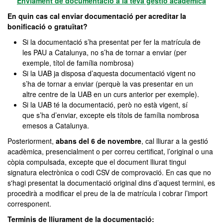
Enviament de documentació a la teva gestió acadèmica
En quin cas cal enviar documentació per acreditar la
bonificació o gratuïtat?
Si la documentació s’ha presentat per fer la matrícula de
les PAU a Catalunya, no s’ha de tornar a enviar (per
exemple, títol de família nombrosa)
Si la UAB ja disposa d’aquesta documentació vigent no
s’ha de tornar a enviar (perquè la vas presentar en un
altre centre de la UAB en un curs anterior per exemple).
Si la UAB té la documentació, però no està vigent, sí
que s’ha d’enviar, excepte els títols de família nombrosa
emesos a Catalunya.
Posteriorment,
abans del 6 de novembre
, cal lliurar a la gestió
acadèmica, presencialment o per correu certificat, l’original o una
còpia compulsada, excepte que el document lliurat tingui
signatura electrònica o codi CSV de comprovació. En cas que no
s'hagi presentat la documentació original dins d’aquest termini, es
procedirà a modificar el preu de la de matrícula i cobrar l’import
corresponent.
Terminis de lliurament de la documentació: