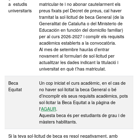
a estudis
matricular-te i no abonar cautelarment els
universitaris
preus fixats pel Decret de preus, cal haver
tramitat la sol·licitud de beca General (de la
Generalitat de Cataluña o del Ministerio de
Educación en función del domicilio familiar)
per al curs 2026-2027 i complir els requisits
acadèmics establerts a la convocatòria.
Al mes de setembre hauràs d’entrar
novament al formulari de sol·licitud per
actualitzar les dades indicant la titulació i
universitat en què t’has matriculat.
Beca
Un cop iniciat el curs acadèmic, en el cas de
Equitat
no haver sol·licitat la beca General o bé
d’incomplir els seus requisits acadèmics, pots
sol·licitar la Beca Equitat a la pàgina de
l'
AGAUR
.
Aquesta beca és per estudiants de grau i de
màsters habilitants.
Si la teva sol·licitud de beca es resol negativament, amb