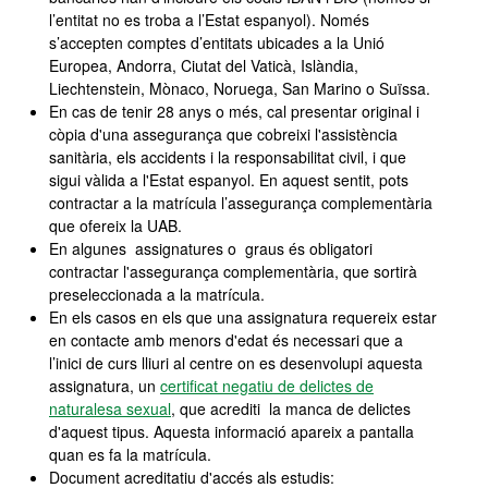
l’entitat no es troba a l’Estat espanyol). Només
s’accepten comptes d’entitats ubicades a la Unió
Europea, Andorra, Ciutat del Vaticà, Islàndia,
Liechtenstein, Mònaco, Noruega, San Marino o Suïssa.
En cas de tenir 28 anys o més, cal presentar original i
còpia d'una assegurança que cobreixi l'assistència
sanitària, els accidents i la responsabilitat civil, i que
sigui vàlida a l'Estat espanyol. En aquest sentit, pots
contractar a la matrícula l’assegurança complementària
que ofereix la UAB.
En algunes assignatures o graus és obligatori
contractar l'assegurança complementària, que sortirà
preseleccionada a la matrícula.
En els casos en els que una assignatura requereix estar
en contacte amb menors d'edat és necessari que a
l’inici de curs lliuri al centre on es desenvolupi aquesta
assignatura, un
certificat negatiu de delictes de
naturalesa sexual
, que acrediti la manca de delictes
d'aquest tipus. Aquesta informació apareix a pantalla
quan es fa la matrícula.
Document acreditatiu d'accés als estudis: