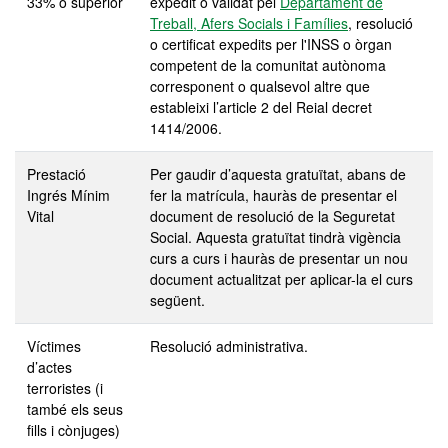
33% o superior
expedit o validat pel
Departament de
Treball, Afers Socials i Famílies
, resolució
o certificat expedits per l'INSS o òrgan
competent de la comunitat autònoma
corresponent o qualsevol altre que
estableixi l’article 2 del Reial decret
1414/2006.
Prestació
Per gaudir d’aquesta gratuïtat, abans de
Ingrés Mínim
fer la matrícula, hauràs de presentar el
Vital
document de resolució de la Seguretat
Social. Aquesta gratuïtat tindrà vigència
curs a curs i hauràs de presentar un nou
document actualitzat per aplicar-la el curs
següent.
Víctimes
Resolució administrativa.
d’actes
terroristes (i
també els seus
fills i cònjuges)