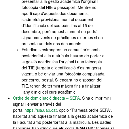
presentar a la gestió acadèmica l'original i
fotocòpia del NIE o passaport. Mentre no
aporti cap d'aquests dos documents,
s’admetrà provisionalment el document
d’identificació del seu país fins al 15 de
desembre, però aquest alumnat no podrà
signar convenis de pràctiques externes si no
presenta un dels dos documents.
Estudiants estrangers no comunitaris: amb
posterioritat a la matrícula hauran de portar a
la gestió acadèmica l'original i una fotocopia
del TIE (targeta d'identificació d'estrangers)
vigent, o bé enviar una fotocòpia compulsada
per correu postal. Si encara no disposen del
TIE, tenen de termini màxim fins a finalitzar
l'any d'inici del curs acadèmic.
Ordre de domiciliació directa – SEPA
. S’ha d’imprimir i
signar i enviar a través del
portal
https://sia.uab.cat
, opció "Tramesa ordre SEPA",
habilitat amb aquesta finalitat a la gestió acadèmica de
la Facultat amb posterioritat a la matrícula. Les dades
bancàries han d'incloure els codis IBAN i BIC (només si