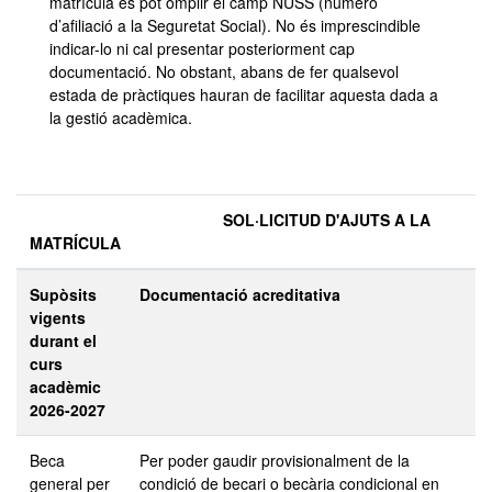
matrícula es pot omplir el camp NUSS (número
d’afiliació a la Seguretat Social). No és imprescindible
indicar-lo ni cal presentar posteriorment cap
documentació. No obstant, abans de fer qualsevol
estada de pràctiques hauran de facilitar aquesta dada a
la gestió acadèmica.
SOL·LICITUD D'AJUTS A LA
MATRÍCULA
Supòsits
Documentació acreditativa
vigents
durant el
curs
acadèmic
2026-2027
Beca
Per poder gaudir provisionalment de la
general per
condició de becari o becària condicional en