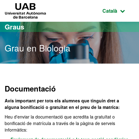
Ves al contingut principal
Ves a la navegació de la pàgina
UAB Universitat Autònoma de Barcelona
Idioma selecci
Català
Graus
Grau en Biologia
Grau en Biologia
Documentació
Avís important per tots els alumnes que tinguin dret a
alguna bonificació o gratuïtat en el preu de la matríca:
Heu d'enviar la documentació que acredita la gratuïtat o
bonificació de matrícula a través de la pàgina de serveis
informàtics: