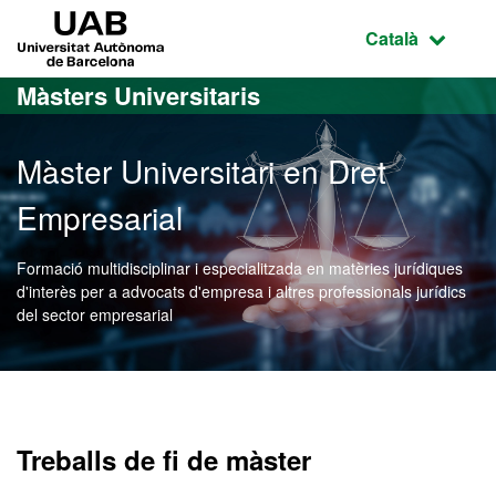
Ves al contingut principal
Ves a la navegació de la pàgina
UAB Universitat Autònoma de Barcelona
Idioma selecci
Català
Màsters Universitaris
Màster Universitari en Dret
Empresarial
Formació multidisciplinar i especialitzada en matèries jurídiques
d'interès per a advocats d'empresa i altres professionals jurídics
del sector empresarial
Màster Oficial - Dret Empr
Treballs de fi de màster