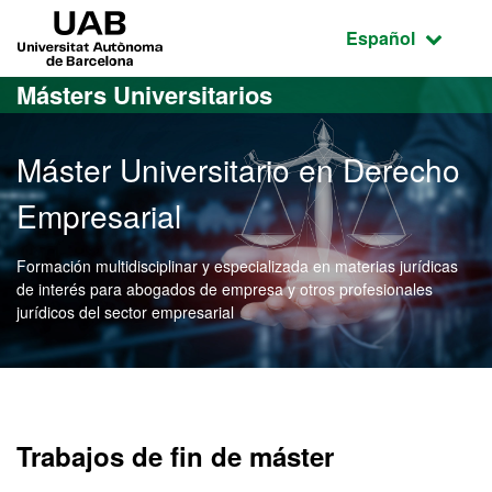
Acceso al contenido principal
Acceso a la navegación de la página
UAB Universitat Autònoma de Barcelona
Idioma seleccio
Español
Másters Universitarios
Máster Universitario en Derecho
Empresarial
Formación multidisciplinar y especializada en materias jurídicas
de interés para abogados de empresa y otros profesionales
jurídicos del sector empresarial
Máster Oficial - Derecho 
Trabajos de fin de máster