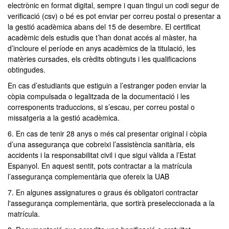
electrònic en format digital, sempre i quan tingui un codi segur de
verificació (csv) o bé es pot enviar per correu postal o presentar a
la gestió acadèmica abans del 15 de desembre. El certificat
acadèmic dels estudis que t’han donat accés al màster, ha
d’incloure el període en anys acadèmics de la titulació, les
matèries cursades, els crèdits obtinguts i les qualificacions
obtingudes.
En cas d’estudiants que estiguin a l’estranger poden enviar la
còpia compulsada o legalitzada de la documentació i les
corresponents traduccions, si s’escau, per correu postal o
missatgeria a la gestió acadèmica.
6. En cas de tenir 28 anys o més cal presentar original i còpia
d’una assegurança que cobreixi l’assistència sanitària, els
accidents i la responsabilitat civil i que sigui vàlida a l’Estat
Espanyol. En aquest sentit, pots contractar a la matrícula
l’assegurança complementària que ofereix la UAB
7. En algunes assignatures o graus és obligatori contractar
l'assegurança complementària, que sortirà preseleccionada a la
matrícula.