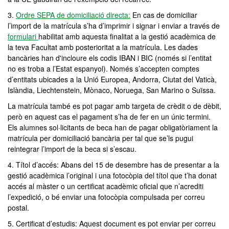
3.
Ordre SEPA de domiciliació directa
:
En cas de domiciliar
l’import de la matrícula s’ha d’imprimir i signar i enviar a través de
formulari
habilitat amb aquesta finalitat a la gestió acadèmica de
la teva Facultat amb posterioritat a la matrícula. Les dades
bancàries han d'incloure els codis IBAN i BIC (només si l’entitat
no es troba a l’Estat espanyol). Només s’accepten comptes
d’entitats ubicades a la Unió Europea, Andorra, Ciutat del Vaticà,
Islàndia, Liechtenstein, Mònaco, Noruega, San Marino o Suïssa.
La matrícula també es pot pagar amb targeta de crèdit o de dèbit,
però en aquest cas el pagament s’ha de fer en un únic termini.
Els alumnes sol·licitants de beca han de pagar obligatòriament la
matrícula per domiciliació bancària per tal que se’ls pugui
reintegrar l’import de la beca si s’escau.
4. Títol d’accés: Abans del 15 de desembre has de presentar a la
gestió acadèmica l’original i una fotocòpia del títol que t’ha donat
accés al màster o un certificat acadèmic oficial que n’acrediti
l’expedició, o bé enviar una fotocòpia compulsada per correu
postal.
5. Certificat d’estudis: Aquest document es pot enviar per correu