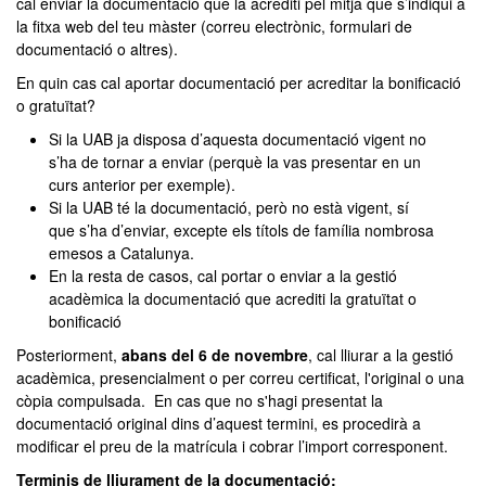
cal enviar la documentació que la acrediti pel mitjà que s’indiqui a
la fitxa web del teu màster (correu electrònic, formulari de
documentació o altres).
En quin cas cal aportar documentació per acreditar la bonificació
o gratuïtat?
Si la UAB ja disposa d’aquesta documentació vigent no
s’ha de tornar a enviar (perquè la vas presentar en un
curs anterior per exemple).
Si la UAB té la documentació, però no està vigent, sí
que s’ha d’enviar, excepte els títols de família nombrosa
emesos a Catalunya.
En la resta de casos, cal portar o enviar a la gestió
acadèmica la documentació que acrediti la gratuïtat o
bonificació
Posteriorment,
abans del 6 de novembre
, cal lliurar a la gestió
acadèmica, presencialment o per correu certificat, l'original o una
còpia compulsada. En cas que no s'hagi presentat la
documentació original dins d’aquest termini, es procedirà a
modificar el preu de la matrícula i cobrar l’import corresponent.
Terminis de lliurament de la documentació: