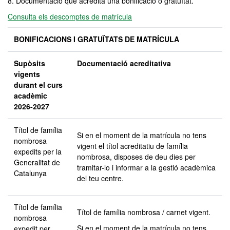
8. Documentació que acredita una bonificació o gratuïtat.
Consulta els descomptes de matrícula
BONIFICACIONS I GRATUÏTATS DE MATRÍCULA
Supòsits
Documentació acreditativa
vigents
durant el curs
acadèmic
2026-2027
Títol de família
Si en el moment de la matrícula no tens
nombrosa
vigent el títol acreditatiu de família
expedits per la
nombrosa, disposes de deu dies per
Generalitat de
tramitar-lo i informar a la gestió acadèmica
Catalunya
del teu centre.
Títol de família
Títol de família nombrosa / carnet vigent.
nombrosa
Si en el moment de la matrícula no tens
expedit per