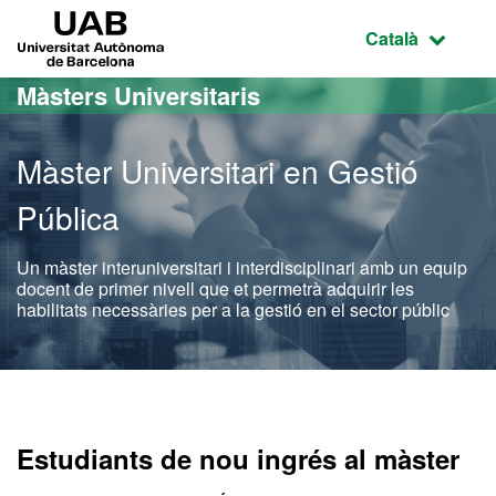
Ves al contingut principal
Ves a la navegació de la pàgina
UAB Universitat Autònoma de Barcelona
Idioma selecci
Català
Màsters Universitaris
Màster Universitari en Gestió
Pública
Un màster interuniversitari i interdisciplinari amb un equip
docent de primer nivell que et permetrà adquirir les
habilitats necessàries per a la gestió en el sector públic
Màster Oficial - Gestió Pú
Estudiants de nou ingrés al màster