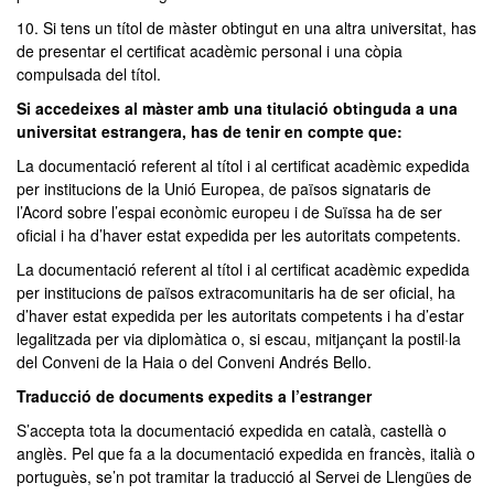
10. Si tens un títol de màster obtingut en una altra universitat, has
de presentar el certificat acadèmic personal i una còpia
compulsada del títol.
Si accedeixes al màster amb una titulació obtinguda a una
universitat estrangera, has de tenir en compte que:
La documentació referent al títol i al certificat acadèmic expedida
per institucions de la Unió Europea, de països signataris de
l’Acord sobre l’espai econòmic europeu i de Suïssa ha de ser
oficial i ha d’haver estat expedida per les autoritats competents.
La documentació referent al títol i al certificat acadèmic expedida
per institucions de països extracomunitaris ha de ser oficial, ha
d’haver estat expedida per les autoritats competents i ha d’estar
legalitzada per via diplomàtica o, si escau, mitjançant la postil·la
del Conveni de la Haia o del Conveni Andrés Bello.
Traducció de documents expedits a l’estranger
S’accepta tota la documentació expedida en català, castellà o
anglès. Pel que fa a la documentació expedida en francès, italià o
portuguès, se’n pot tramitar la traducció al Servei de Llengües de