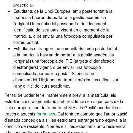
presencial.
Estudiants de la Unió Europea: amb posterioritat a la
matrícula hauran de portar a la gestió acadèmica
l'original i fotocòpia del passaport o del document
identificatiu del seu país, vigent en el moment de la
matrícula, o bé enviar una fotocòpia compulsada per
correu postal.
Estudiants estrangers no comunitaris: amb posterioritat
a la matrícula hauran de portar a la gestió acadèmica
l'original i una fotocopia del TIE (targeta d'identificació
d'estrangers) vigent, o bé enviar una fotocòpia
compulsada per correu postal. Si encara no
disposen del TIE,tenen de termini màxim fins a finalitzar
l'any d'inici del curs acadèmic.
Per tal de poder fer el manteniment previ a la matrícula, els
estudiants extracomunitaris amb residència en algun país de la
Unió europea, han de trametre el NIE a la Gestió acadèmica a
través d'aquests
formularis
. Cal tenir en compte que l’autorització
d’estada concedida als i les estudiants estrangers no equival a la
condició de residents. Només els i les estudiants amb residència
a la UE gaudiran de l’exempció del recàrrec.