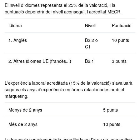
El nivell d'idiomes representa el 25% de la valoració, i la
puntuació dependrà del nivell aconseguit i acreditat MECR.
Idioma
Nivell
Puntuació
1. Anglès
B2.2 o
10 punts
C1
2. Altres idiomes UE (francès...)
B2.1
3 punts
L'experiència laboral acreditada (15% de la valoració) s'avaluarà
segons els anys d'experiència en àrees relacionades amb el
màrqueting.
Menys de 2 anys
5 punts
Més de 2 anys
10 punts
La formació complementària acreditada en l'àrea de màrqueting