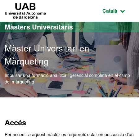
Ves al contingut principal
Ves a la navegació de la pàgina
UAB Universitat Autònoma de Barcelona
Idioma selecci
Català
Màsters Universitaris
Màster Universitari en
Màrqueting
Impulsar una formació analítica i gerencial completa en el camp
del màrqueting
Màster Oficial - Màrquetin
Accés
Per accedir a aquest màster es requereix estar en possessió d'un