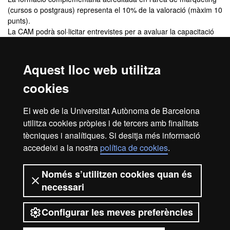
(cursos o postgraus) representa el 10% de la valoració (màxim 10
punts).
La CAM podrà sol·licitar entrevistes per a avaluar la capacitació
del sol·licitant.
Aquest lloc web utilitza
Complements de formació
cookies
Si ho considera necessari, hauran de cursar fins a 6 crèdits de
formació complementària: Estadística II (codi 102385) per a
El web de la Universitat Autònoma de Barcelona
titulacions del Grup 2 i Direcció de Màrqueting (codi 104678) per
utilitza cookies pròpies i de tercers amb finalitats
a les del Grup 3.
tècniques i analítiques. Si desitja més informació
accedeixi a la nostra
política de cookies
.
Avís legal
Protecció de dades
Sobre el web
Només s’utilitzen cookies quan és
necessari
Accessibilitat web
Mapa del web UAB
Configurar les meves preferències
2026 Universitat Autònoma de