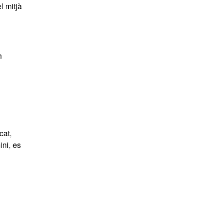
l mitjà
n
cat,
ini, es