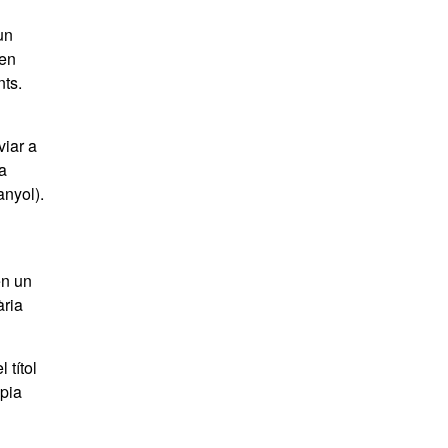
un
 en
nts.
viar a
la
anyol).
en un
ària
 títol
òpia