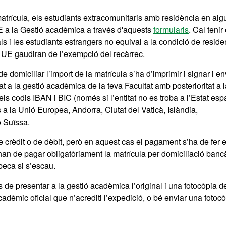
matrícula, els estudiants extracomunitaris amb residència en alg
IE a la Gestió acadèmica a través d'aquests
formularis
. Cal tenir
s i les estudiants estrangers no equival a la condició de reside
 UE gaudiran de l’exempció del recàrrec.
e domiciliar l’import de la matrícula s’ha d’imprimir i signar i en
tat a la gestió acadèmica de la teva Facultat amb posterioritat a 
ls codis IBAN i BIC (només si l’entitat no es troba a l’Estat esp
 la Unió Europea, Andorra, Ciutat del Vaticà, Islàndia,
 Suïssa.
 crèdit o de dèbit, però en aquest cas el pagament s’ha de fer 
 han de pagar obligatòriament la matrícula per domiciliació banc
 beca si s’escau.
de presentar a la gestió acadèmica l’original i una fotocòpia del
cadèmic oficial que n’acrediti l’expedició, o bé enviar una fotoc