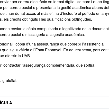
enviar per correu electrònic en format digital, sempre i quan tin
iar per correu postal o presentar a la gestió acadèmica abans de
que t’han donat accés al màster, ha d’incloure el període en any
, els crèdits obtinguts i les qualificacions obtingudes.
 poden enviar la còpia compulsada o legalitzada de la document
correu postal o missatgeria a la gestió acadèmica.
original i còpia d’una assegurança que cobreixi l’assistència
l i que sigui vàlida a l’Estat Espanyol. En aquest sentit, pots cont
ue ofereix la UAB
ri contractar l'assegurança complementària, que sortirà
 gratuïtat.
RÍCULA