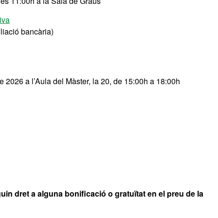
les 11:00h a la Sala de Graus
iva
iació bancària)
26 a l’Aula del Màster, la 20, de 15:00h a 18:00h
in dret a alguna bonificació o gratuïtat en el preu de la