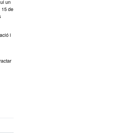
gui un
l 15 de
s
ació i
ractar