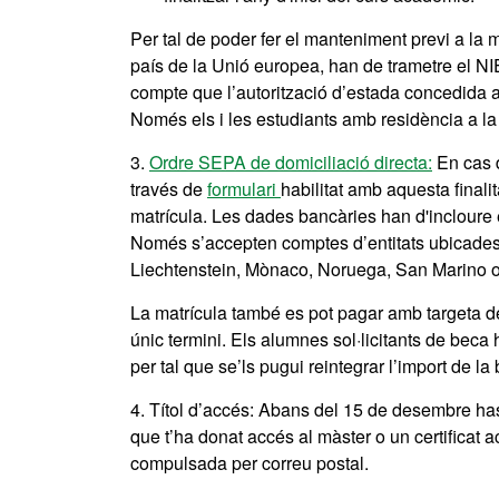
Per tal de poder fer el manteniment previ a la 
país de la Unió europea, han de trametre el N
compte que l’autorització d’estada concedida al
Només els i les estudiants amb residència a la
3.
Ordre SEPA de domiciliació directa
:
En cas d
través de
formulari
habilitat amb aquesta finali
matrícula. Les dades bancàries han d'incloure e
Només s’accepten comptes d’entitats ubicades a
Liechtenstein, Mònaco, Noruega, San Marino o
La matrícula també es pot pagar amb targeta de
únic termini. Els alumnes sol·licitants de beca
per tal que se’ls pugui reintegrar l’import de la
4. Títol d’accés: Abans del 15 de desembre has 
que t’ha donat accés al màster o un certificat a
compulsada per correu postal.