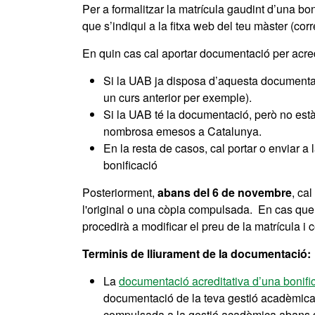
Per a formalitzar la matrícula gaudint d’una boni
que s’indiqui a la fitxa web del teu màster (cor
En quin cas cal aportar documentació per acredi
Si la UAB ja disposa d’aquesta documentac
un curs anterior per exemple).
Si la UAB té la documentació, però no està v
nombrosa emesos a Catalunya.
En la resta de casos, cal portar o enviar a
bonificació
Posteriorment,
abans del 6 de novembre
, ca
l'original o una còpia compulsada. En cas que 
procedirà a modificar el preu de la matrícula i 
Terminis de lliurament de la documentació:
La
documentació acreditativa d’una bonif
documentació de la teva gestió acadèmica ab
compulsada a la gestió acadèmica abans 