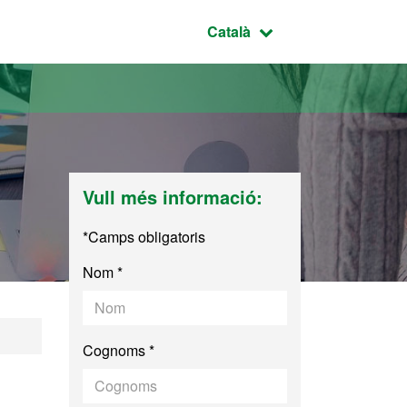
Idioma seleccionat:
Català
Vull més informació:
*Camps obligatoris
Nom *
Cognoms *