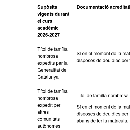
Supòsits
Documentació acreditat
vigents durant
el curs
acadèmic
2026-2027
Títol de família
Si en el moment de la matr
nombrosa
disposes de deu dies per t
expedits per la
Generalitat de
Catalunya
Títol de família
Títol de família nombrosa /
nombrosa
expedit per
Si en el moment de la matr
altres
disposes de deu dies per t
comunitats
abans de fer la matrícula.
autònomes