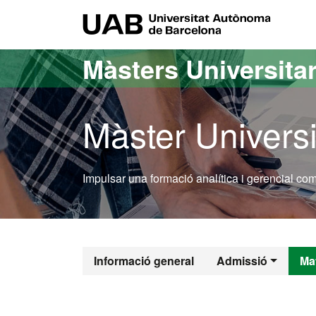
Ves al contingut principal
Ves a la navegació de la pàgina
UAB Uni
Màsters Universitar
Màster Universi
Impulsar una formació analítica i gerencial co
Màster Oficia
Informació general
Admissió
Mat