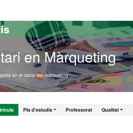
versitat Autònoma de Barcelona
is
tari en Màrqueting
mpleta en el camp del màrqueting
l - Màrqueting
rícula
Pla d'estudis
Professorat
Qualitat