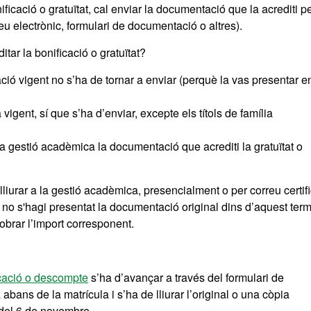
ficació o gratuïtat, cal enviar la documentació que la acrediti pe
reu electrònic, formulari de documentació o altres).
tar la bonificació o gratuïtat?
ió vigent no s’ha de tornar a enviar (perquè la vas presentar e
igent, sí que s’ha d’enviar, excepte els títols de família
 la gestió acadèmica la documentació que acrediti la gratuïtat o
l lliurar a la gestió acadèmica, presencialment o per correu certifi
no s'hagi presentat la documentació original dins d’aquest term
cobrar l’import corresponent.
icació o descompte
s’ha d’avançar a través del formulari de
ans de la matrícula i s’ha de lliurar l’original o una còpia
del 6 de novembre.