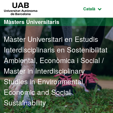
Ves al contingut principal
Ves a la navegació de la pàgina
UAB Universitat Autònoma de Barcelona
Idioma selecci
Català
Màsters Universitaris
Màster Universitari en Estudis
Interdisciplinaris en Sostenibilitat
Ambiental, Econòmica i Social /
Master in Interdisciplinary
Studies in Environmental,
Economic and Social
Sustainability