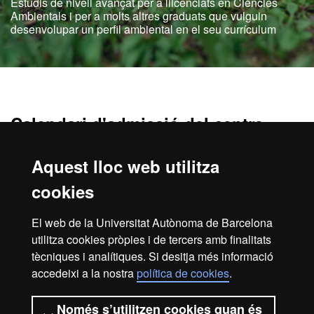
Estudis de nivell avançat per a llicenciats en Ciències
Ambientals i per a molts altres graduats que vulguin
desenvolupar un perfil ambiental en el seu currículum
Màster Oficial - Estudis I
Calendari d'admissió del centre
docent
Aquest lloc web utilitza
Curs 2026/2027
cookies
Preinscripcions: del
12 de gener al 18 de maig de 2026
Publicació resolució d'admissió: 1 de juny de 2026
Pagament
El web de la Universitat Autònoma de Barcelona
reserva plaça
(persones admeses): fins al 30 de juny
de 2026
utilitza cookies pròpies i de tercers amb finalitats
tècniques i analítiques. Si desitja més informació
L'alumnat interessat en cursar un
doctorat a la UAB
ha de tenir
accedeixi a la nostra
política de cookies
.
en compte els
requisits i criteris específics d'accés
i contactar
amb l'
Escola de Doctorat
. Normalment es requereix haver
superat un grau i un màster per un total de 300 crèdits ECTS.
Només s’utilitzen cookies quan és