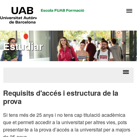
UAB
P
Universitat
Autònoma
p
de
d
Barcelona
el
Estudiar
m
d
T
i
D
Despl
Accé
H
la
als
Requisits d'accés i estructura de la
estud
naveg
prova
Si tens més de 25 anys i no tens cap titulació acadèmica
que et permeti accedir a la universitat per altres vies, pots
presentar-te a la prova d’accés a la universitat per a majors
de 25 anys.