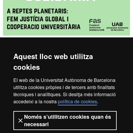
Aquest lloc web utilitza
Reconeixement internacional de l'excel·lència
cookies
HR
El web de la Universitat Autònoma de Barcelona
utilitza cookies pròpies i de tercers amb finalitats
Excell
tècniques i analítiques. Si desitja més informació
Inici
Avís legal
Política de privacitat
accedeixi a la nostra
política de cookies
.
Protecció de dades
Sobre el web
Només s’utilitzen cookies quan és
in
Som una universitat capdavantera que imparteix una
necessari
docència de qualitat, diversificada, multidisciplinària i
flexible, ajustada a les necessitats de la societat i adaptada