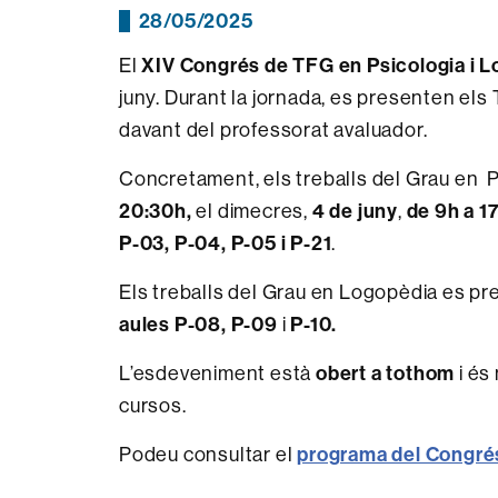
28/05/2025
El
XIV Congrés de TFG en Psicologia i 
juny. Durant la jornada, es presenten els
davant del professorat avaluador.
Concretament, els treballs del Grau en P
20:30h,
el dimecres,
4 de juny
,
de 9h a 17
P-03, P-04, P-05 i P-21
.
Els treballs del Grau en Logopèdia es pr
aules P-08, P-09
i
P-10.
L’esdeveniment està
obert a tothom
i és
cursos.
Podeu consultar el
programa del Congré