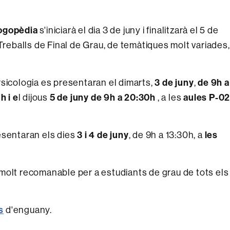
Logopèdia
s'iniciarà el dia 3 de juny i finalitzarà el 5 de
 Treballs de Final de Grau, de temàtiques molt variades,
sicologia es presentaran el dimarts,
3 de juny
,
de 9h a
h i e
l dijous
5 de juny de 9h a 20:30h
, a les
aules P-02
esentaran els dies
3 i 4 de juny
, de 9h a 13:30h, a
les
 molt recomanable per a estudiants de grau de tots els
s
d'enguany.