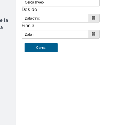
s
Des de
e la
Fins a
ia
Cerca