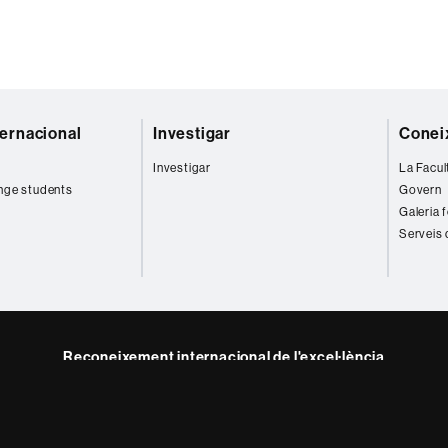
ternacional
Investigar
Coneix
Investigar
La Facul
nge students
Govern
Galeria 
Serveis 
Reconeixement internacional de l'excel·lència
HR
ram
Excellence
in