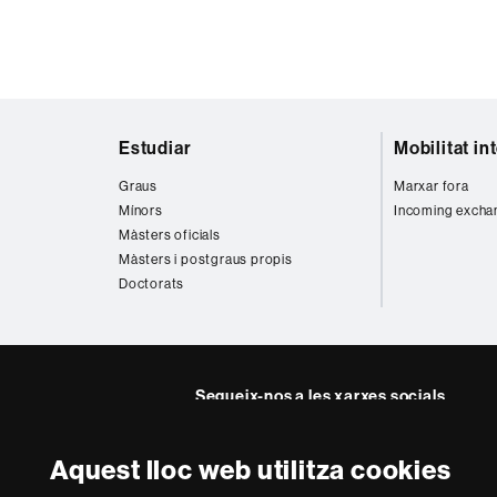
Mapa
Estudiar
Mobilitat in
web
Graus
Marxar fora
Mínors
Incoming excha
Màsters oficials
Màsters i postgraus propis
Doctorats
Segueix-nos a les xarxes socials
Facebook
Twitter
Instag
Aquest lloc web utilitza cookies