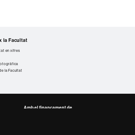
 la Facultat
tat en xifres
fotogràfica
de la Facultat
Amb el finançament de