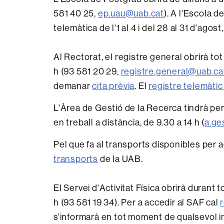
581 40 25,
ep.uau@uab.cat
). A l'Escola 
telemàtica de l'1 al 4 i del 28 al 31 d'agos
Al Rectorat, el registre general obrirà tot
h (93 581 20 29,
registre.general@uab.ca
demanar
cita prèvia
. El
registre telemàti
L'Àrea de Gestió de la Recerca tindrà pers
en treball a distància, de 9.30 a 14 h (
a.ge
Pel que fa al transports disponibles per 
transports
de la UAB.
El Servei d'Activitat Física obrirà durant 
h (93 581 19 34). Per a accedir al SAF cal
s'informarà en tot moment de qualsevol i