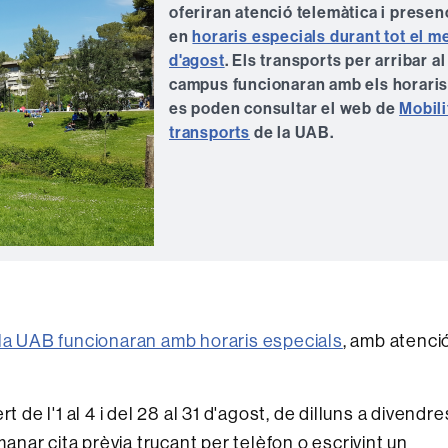
oferiran atenció telemàtica i presen
en
horaris especials durant tot el m
d'agost
. Els transports per arribar al
campus funcionaran amb els horari
es poden consultar el web de
Mobili
transports
de la UAB.
 la UAB funcionaran amb horaris especials
, amb atenci
 de l'1 al 4 i del 28 al 31 d'agost, de dilluns a divendre
manar cita prèvia trucant per telèfon o escrivint un