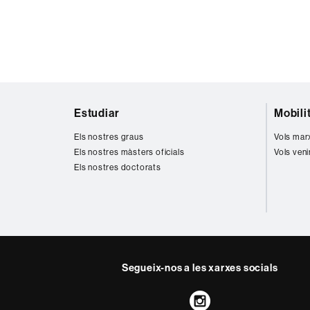
Mapa
Estudiar
Mobili
web
Els nostres graus
Vols mar
Els nostres màsters oficials
Vols veni
Els nostres doctorats
Segueix-nos a les xarxes socials
Instagram