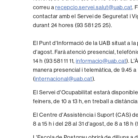
correu a
recepcio.servei.salut@uab.cat
. 
contactar amb el Servei de Seguretat i Vi
durant 24 hores (93 581 25 25).
El Punt d'Informació de la UAB situat a la pl
d'agost. Farà atenció presencial, telefònic
14 h (93 581 11 11,
informacio@uab.cat
). L
manera presencial i telemàtica, de 9.45 a 13
(
internacional@uab.cat
).
El Servei d'Ocupabilitat estarà disponibl
feiners, de 10 a 13 h, en treball a distànci
El Centre d'Assistència i Suport (CAS) del
8 a 15 h i del 28 al 31 d'agost, de 8 a 18 h
L'Escola de Postgrau obrirà de dilluns a div