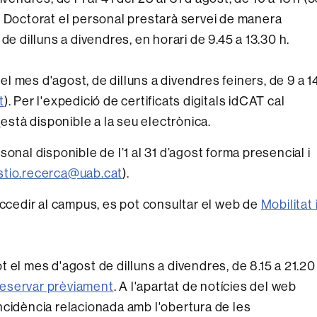
de Doctorat el personal prestarà servei de manera
t, de dilluns a divendres, en horari de 9.45 a 13.30 h.
 el mes d'agost, de dilluns a divendres feiners, de 9 a 1
t
). Per l'expedició de certificats digitals idCAT cal
c
està disponible a la seu electrònica.
onal disponible de l’1 al 31 d’agost forma presencial i
stio.recerca@uab.cat
).
accedir al campus, es pot consultar el web de
Mobilitat 
tot el mes d'agost de dilluns a divendres, de 8.15 a 21.20
reservar prèviament
. A l'apartat de notícies del web
ncidència relacionada amb l'obertura de les