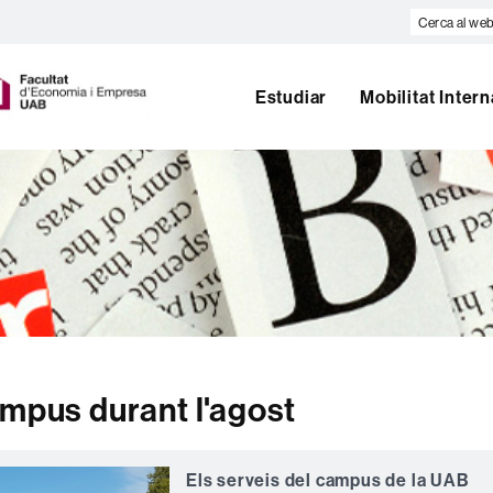
Cerca
al
U
web
A
Estudiar
Mobilitat Inter
B
ampus durant l'agost
Els serveis del campus de la UAB