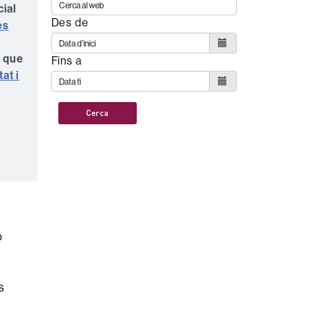
cial
Des de
es
s que
Fins a
tat i
Cerca
ó
s