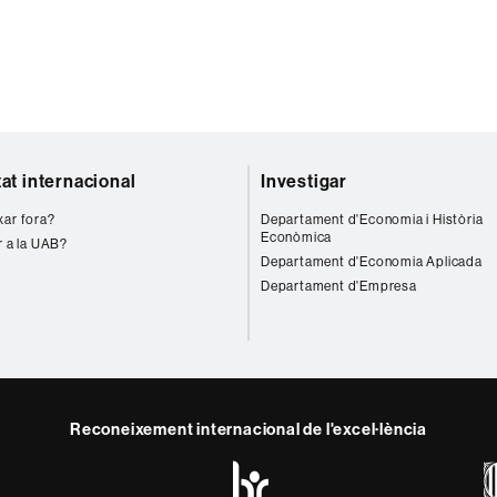
tat internacional
Investigar
xar fora?
Departament d'Economia i Història
Econòmica
r a la UAB?
Departament d'Economia Aplicada
Departament d'Empresa
Reconeixement internacional de l'excel·lència
HR
Excellence