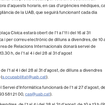
Fora d'aquests horaris, en cas d'urgències mèdiques, ca
gilància de la UAB, que seguirà funcionant cada dia
aça Cívica estarà obert de l'1 a l'11 i del 16 al 31
a i per correu electrònic de dilluns a divendres, de 10 
'Àrea de Relacions Internacionals donarà servei de
.30 h, de l'1 al 4 i del 28 al 31 d'agost
e
de l'1 al 4 i del 28 al 31 d'agost, de dilluns a divendres
a
(
s.ocupabilitat@uab.cat
).
 Servei d'Informàtica funcionarà de l'1 al 27 d'agost, d
 (93 581 21 00,
cas@uab.cat
).
endres, de l'1 al 4 i del 28 al 31 d'agost, de 10 a 13 h (