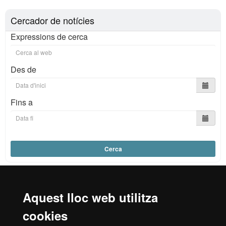
Cercador de notícies
Expressions de cerca
Des de
Fins a
Cerca
Aquest lloc web utilitza
Reconeixement internacional de l'excel·lència
cookies