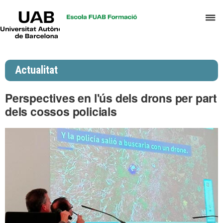
UAB
P
Universitat
Autònoma
p
de
d
Barcelona
el
Actualitat
m
d
Perspectives en l'ús dels drons per part
P
dels cossos policials
i
S
I