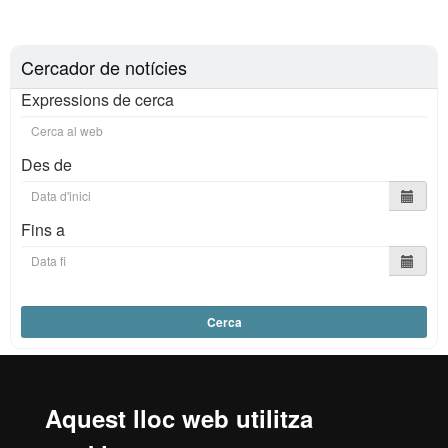
Cercador de notícies
Expressions de cerca
Des de
Fins a
Cerca
Aquest lloc web utilitza
Reconeixement internacional de l'excel·lència