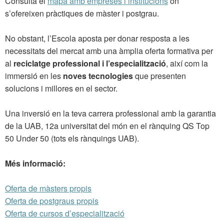
Consulta el
mapa amb empreses i institucions
on
s’ofereixen pràctiques de màster i postgrau.
No obstant, l’Escola aposta per donar resposta a les
necessitats del mercat amb una àmplia oferta formativa per
al
reciclatge professional i l’especialització
, així com la
immersió en les
noves tecnologies
que presenten
solucions i millores en el sector.
Una inversió en la teva carrera professional amb la garantia
de la UAB, 12a universitat del món en el rànquing QS Top
50 Under 50 (tots els rànquings UAB).
Més informació:
Oferta de màsters propis
Oferta de postgraus propis
Oferta de cursos d’especialització