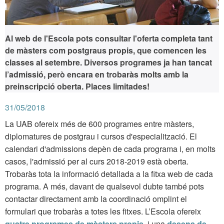
Al web de l'Escola pots consultar l'oferta completa tant
de màsters com postgraus propis, que comencen les
classes al setembre. Diversos programes ja han tancat
l’admissió, però encara en trobaràs molts amb la
preinscripció oberta. Places limitades!
31/05/2018
La UAB ofereix més de 600 programes entre màsters,
diplomatures de postgrau i cursos d'especialització. El
calendari d'admissions depèn de cada programa i, en molts
casos, l'admissió per al curs 2018-2019 està oberta.
Trobaràs tota la informació detallada a la fitxa web de cada
programa. A més, davant de qualsevol dubte també pots
contactar directament amb la coordinació omplint el
formulari que trobaràs a totes les fitxes. L’Escola ofereix
quatre programes de màsters propis
, i una
desena de