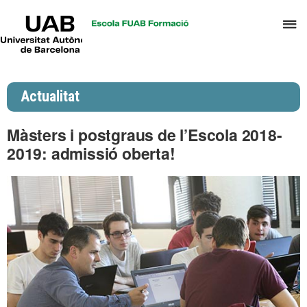
UAB
P
Universitat
Autònoma
p
de
d
Barcelona
el
Actualitat
m
d
Màsters i postgraus de l’Escola 2018-
P
2019: admissió oberta!
i
S
I