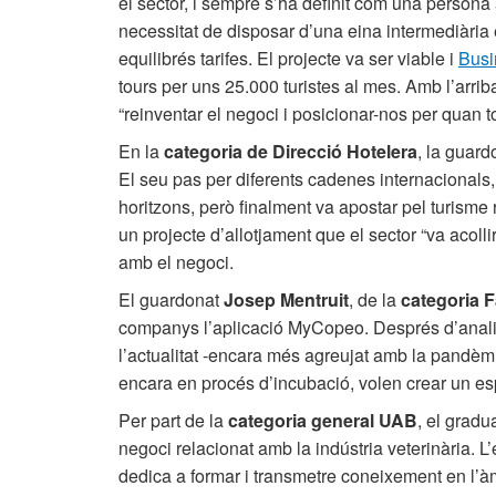
el sector, i sempre s’ha definit com una person
necessitat de disposar d’una eina intermediària en
equilibrés tarifes. El projecte va ser viable i
Busi
tours per uns 25.000 turistes al mes. Amb l’arr
“reinventar el negoci i posicionar-nos per quan to
En la
categoria de Direcció Hotelera
, la guar
El seu pas per diferents cadenes internacionals,
horitzons, però finalment va apostar pel turisme 
un projecte d’allotjament que el sector “va acolli
amb el negoci.
El guardonat
Josep Mentruit
, de la
categoria 
companys l’aplicació MyCopeo. Després d’analit
l’actualitat -encara més agreujat amb la pandèmia
encara en procés d’incubació, volen crear un esp
Per part de la
categoria general UAB
, el gradu
negoci relacionat amb la indústria veterinària. 
dedica a formar i transmetre coneixement en l’àm