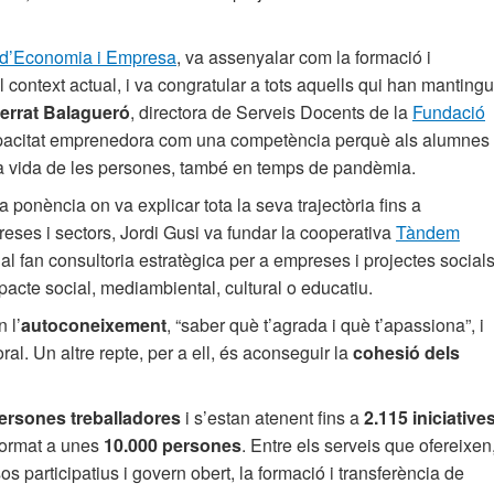
 d’Economia i Empresa
, va assenyalar com la formació i
l context actual, i va congratular a tots aquells qui han mantingu
errat Balagueró
, directora de Serveis Docents de la
Fundació
capacitat emprenedora com una competència perquè als alumnes 
r la vida de les persones, també en temps de pandèmia.
na ponència on va explicar tota la seva trajectòria fins a
reses i sectors, Jordi Gusi va fundar la cooperativa
Tàndem
fan consultoria estratègica per a empreses i projectes socials
pacte social, mediambiental, cultural o educatiu.
 l’
autoconeixement
, “saber què t’agrada i què t’apassiona”, i
ral. Un altre repte, per a ell, és aconseguir la
cohesió dels
ersones treballadores
i s’estan atenent fins a
2.115 iniciative
format a unes
10.000 persones
. Entre els serveis que ofereixen
 participatius i govern obert, la formació i transferència de