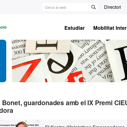
Cerca
Directori
al
U
web
A
Estudiar
Mobilitat Inte
B
a Bonet, guardonades amb el IX Premi CIE
dora