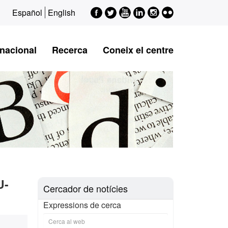
Facebook
Twitter
Youtube
LinkedIn
Instagram
Flickr
Español
English
rnacional
Recerca
Coneix el centre
U-
Cercador de notícies
Expressions de cerca