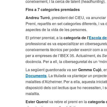
coneixement, i la cerca de talent (
headhunting
).
Fins a 7 categories premiades
Andreu Turró
, president del CIEU, va anunciar 
Premi, repartits en set categories diferents, i va 
aspectes de la vida de les persones.
El primer premiat, a la
categoria de l’
Escola de 
professional es va especialitzar en ciberseguretat
coneixements tècnics per poder exercir com a consu
per a empreses de l’IBEX 35. Actualment, és
Se
docència. Per a ell, la ciberseguretat és un “
La següent guardonada va ser
Gemma Cujó
, e
Documents
. La titulada va plantejar un projec
malalties d’Alzheimer. Per a ella, aquesta iniciati
disposició dels col·lectius que ho necessiten, i s
malaltia.
Ester Querol
va rebre el premi en la
categoria 