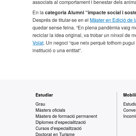
associats al comportament i benestar dels anima
En la
categoria Alumni “impacte social i soste
Després de titular-se en el
Màster en Edició de 
quedar sense feina. “En plena pandèmia vaig medi
reciclar la idea original, va trobar un nínxol de 
Volat
. Un negoci “que neix perquè tothom pugui ve
institució o una entitat”.
Mapa
Estudiar
Mobili
web
Grau
Estudi
Màsters oficials
Conven
Màsters de formació permanent
Incomi
Diplomes d'especialització
Cursos d'especialització
Doctorat en Turisme