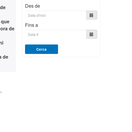
Des de
 de
, que
Fins a
dora de
ni
Cerca
a de
a
,