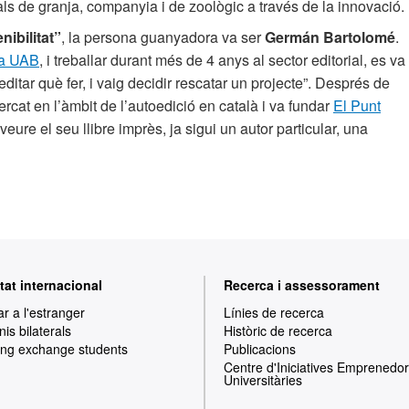
ls de granja, companyia i de zoològic a través de la innovació.
nibilitat”
, la persona guanyadora va ser
Germán Bartolomé
.
la UAB
, i treballar durant més de 4 anys al sector editorial, es va
tar què fer, i vaig decidir rescatar un projecte”. Després de
mercat en l’àmbit de l’autoedició en català i va fundar
El Punt
ure el seu llibre imprès, ja sigui un autor particular, una
tat internacional
Recerca i assessorament
ar a l'estranger
Línies de recerca
is bilaterals
Històric de recerca
ng exchange students
Publicacions
Centre d'Iniciatives Emprenedo
Universitàries