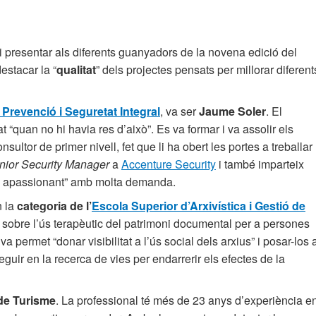
i presentar als diferents guanyadors de la novena edició del
destacar la “
qualitat
” dels projectes pensats per millorar diferent
Prevenció i Seguretat Integral
, va ser
Jaume Soler
. El
 “quan no hi havia res d’això”. Es va formar i va assolir els
ltor de primer nivell, fet que li ha obert les portes a treballar
nior Security Manager
a
Accenture Security
i també imparteix
món apassionant” amb molta demanda.
n la
categoria de l’
Escola Superior d’Arxivística i Gestió de
te sobre l’ús terapèutic del patrimoni documental per a persones
va permet “donar visibilitat a l’ús social dels arxius” i posar-los 
eguir en la recerca de vies per endarrerir els efectes de la
de Turisme
. La professional té més de 23 anys d’experiència e