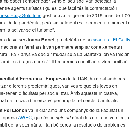
a amb esperit emprenedor. Amb el seu soci van detectar la
tre agents turístics i guies, que facilités la contractació i
ness Easy Solutions
gestionava, el gener de 2019, més de 1.0
ibada de la pandèmia, però, actualment es troben en un moment 
rni a activar-se el turisme”.
donada va ser
Joana Bonet
, propietària de la
casa rural El Callí
 nacionals i familiars li van permetre ampliar coneixements i
rural. Fa 7 anys va decidir mudar-se a La Garrotxa, on va iniciar
r amb els braços oberts” i li ha permès conciliar la vida familiar
Facultat d’Economia i Empresa
de la UAB, ha creat amb tres
zar diferents problemàtiques, van veure que els joves en
- tenen dificultats per socialitzar. Amb aquesta iniciativa,
ai de trobada i intercanvi per ampliar el cercle d’amistats.
at
Pol Llonch
va iniciar amb uns companys de la Facultat un
L’empresa
AWEC
, que és un
spin off
creat des de la universitat, 
bit de la veterinària; i també cerca la resolució de problemes