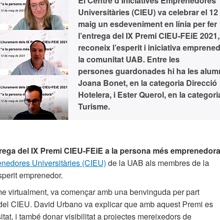
El Centre d’Iniciatives Emprenedores
Universitàries (CIEU) va celebrar el 12
maig un esdeveniment en línia per fer
l’entrega del IX Premi CIEU-FEiE 2021
reconeix l’esperit i iniciativa emprene
la comunitat UAB. Entre les
persones guardonades hi ha les alum
Joana Bonet, en la categoria Direcció
Hotelera, i Ester Querol, en la categori
Turisme.
trega del IX Premi CIEU-FEiE a la persona més emprenedor
enedores Universitàries (CIEU)
de la UAB als membres de la
esperit emprenedor.
rme virtualment, va començar amb una benvinguda per part
 del CIEU. David Urbano va explicar que amb aquest Premi es
tat, i també donar visibilitat a projectes mereixedors de