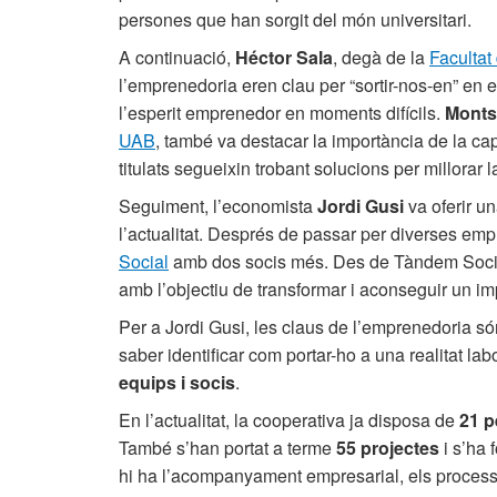
persones que han sorgit del món universitari.
A continuació,
Héctor Sala
, degà de la
Facultat
l’emprenedoria eren clau per “sortir-nos-en” en e
l’esperit emprenedor en moments difícils.
Monts
UAB
, també va destacar la importància de la 
titulats segueixin trobant solucions per millora
Seguiment, l’economista
Jordi Gusi
va oferir u
l’actualitat. Després de passar per diverses emp
Social
amb dos socis més. Des de Tàndem Social 
amb l’objectiu de transformar i aconseguir un im
Per a Jordi Gusi, les claus de l’emprenedoria són
saber identificar com portar-ho a una realitat labo
equips i socis
.
En l’actualitat, la cooperativa ja disposa de
21 p
També s’han portat a terme
55 projectes
i s’ha 
hi ha l’acompanyament empresarial, els processos