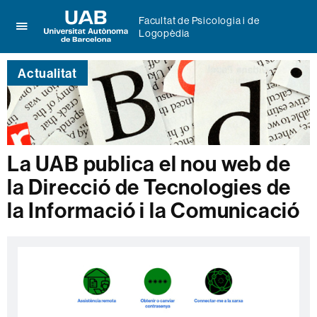
Facultat de Psicologia i de
Logopèdia
Prem
UAB
per
Universitat
desplegar
Actualitat
Autònoma
el
de
menú
Barcelona
de
Facultat
de
Psicologia
La UAB publica el nou web de
i
la Direcció de Tecnologies de
de
Logopèdia
la Informació i la Comunicació