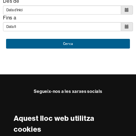
Des de
Fins a
Cerca
Segueix-nos a les xarxes socials
Facebook
Twitter
Instagram
Aquest lloc web utilitza
Reconeixement internacional de l'excel·lència
cookies
HR