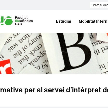
Cerca
al
U
web
A
Estudiar
Mobilitat Inter
B
ativa per al servei d’intèrpret d