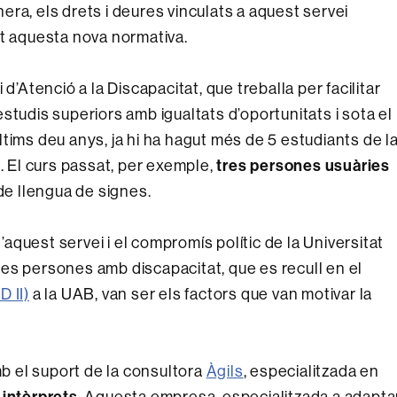
era, els drets i deures vinculats a aquest servei
nt aquesta nova normativa.
i d’Atenció a la Discapacitat, que treballa per facilitar
studis superiors amb igualtats d’oportunitats i sota el
 últims deu anys, ja hi ha hagut més de 5 estudiants de l
El curs passat, per exemple,
tres persones usuàries
 de llengua de signes.
quest servei i el compromís polític de la Universitat
e les persones amb discapacitat, que es recull en el
 II)
a la UAB, van ser els factors que van motivar la
 el suport de la consultora
Àgils
, especialitzada en
s intèrprets
. Aquesta empresa, especialitzada a adapta