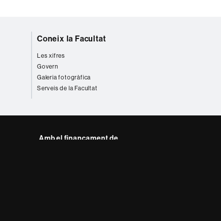
Coneix la Facultat
Les xifres
Govern
Galeria fotogràfica
Serveis de la Facultat
Amb el finançament de
del web UAB