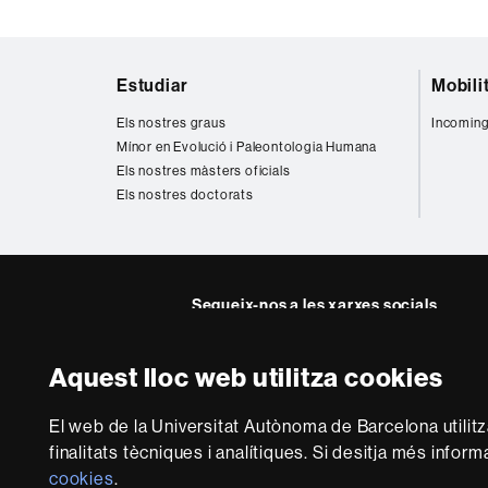
Mapa
Estudiar
Mobili
web
Els nostres graus
Incoming
Mínor en Evolució i Paleontologia Humana
Els nostres màsters oficials
Els nostres doctorats
Segueix-nos a les xarxes socials
Twitter
Instagra
Aquest lloc web utilitza cookies
Sobre
El web de la Universitat Autònoma de Barcelona utilit
aquest
finalitats tècniques i analítiques. Si desitja més infor
web
Avís legal
P
cookies
.