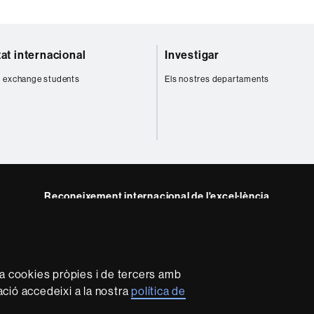
tat internacional
Investigar
 exchange students
Els nostres departaments
Reconeixement internacional de l'excel·lència
HR
m
Excellence
in
Research
za cookies pròpies i de tercers amb
-
mació accedeixi a la nostra
política de
Euraxess
rotecció de dades
Sobre el web
Accessibilitat web
Mapa 