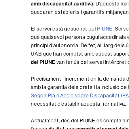
amb discapacitat auditiva
. D’aquesta man
quedaran establerts i garantits mitjança
El servei està gestionat pel
PIUNE
, Serve
que qualsevol persona pugui accedir als e
principi d’autonomia. De fet, al llarg dels
UAB que han comptat amb aquest suport. 
del PIUNE
van fer ús del servei intèrpret
Precisament l’increment en la demanda d’a
amb la garantia dels drets i la inclusió d
Segon Pla d’Acció sobre Discapacitat (PAD
necessitat d’establir aquesta normativa.
Actualment, des del PIUNE es compta amb
l’accessibilitat, per
garantir el servei del