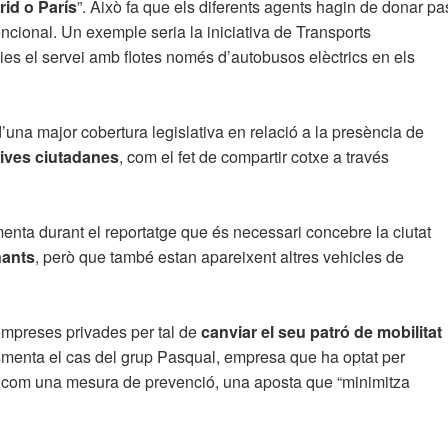
id o París
”. Això fa que els diferents agents hagin de donar pa
ncional. Un exemple seria la iniciativa de Transports
nies el servei amb flotes només d’autobusos elèctrics en els
 d’una major cobertura legislativa en relació a la presència de
tives ciutadanes
, com el fet de compartir cotxe a través
enta durant el reportatge que és necessari concebre la ciutat
nants
, però que també estan apareixent altres vehicles de
empreses privades per tal de
canviar el seu patró de mobilitat
 esmenta el cas del grup Pasqual, empresa que ha optat per
ent com una mesura de prevenció, una aposta que “minimitza