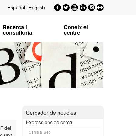
Facebook
Twitter
Youtube
LinkedIn
Instagram
Flickr
Español
English
EPSI
EPSI
EPSI
EPSI
EPSI
Recerca i
Coneix el
consultoria
centre
Cercador de notícies
Expressions de cerca
e” del
nc una