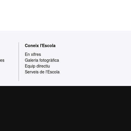
Coneix l'Escola
En xifres
res
Galeria fotogràfica
Equip directiu
Serveis de l'Escola
rotecció de dades
Sobre el web
ia de qualitat, diversificada, multidisciplinària
t i adaptada als nous models de l'Europa del