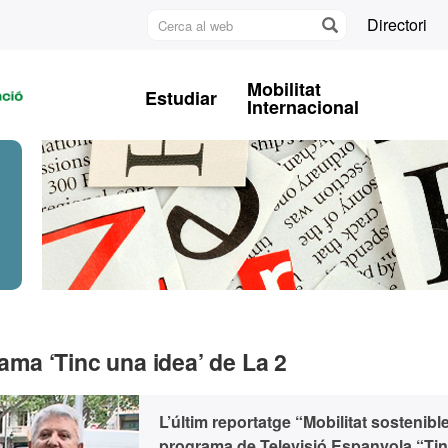
Cerca
Directori
al
U
web
A
Mobilitat
Estudiar
B
Internacional
rama ‘Tinc una idea’ de La 2
L’últim reportatge “Mobilitat sostenibl
programa de Televisió Espanyola “Ti