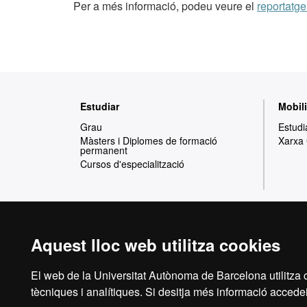
Per a més informació, podeu veure el
reportatg
Mapa
Estudiar
Mobili
web
Grau
Estudi
Màsters i Diplomes de formació
Xarxa
permanent
Cursos d'especialització
Aquest lloc web utilitza cookies
Reconeixement internacional de l'excel·lència
HR
El web de la Universitat Autònoma de Barcelona utilitza c
tècniques i analítiques. Si desitja més informació accedei