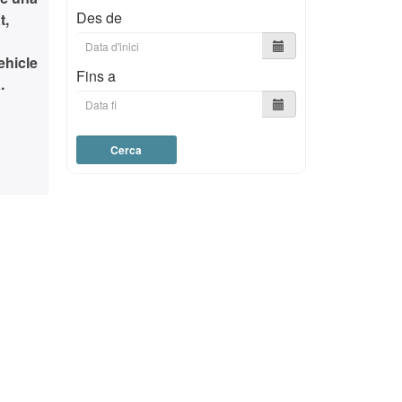
Des de
t,
ehicle
Fins a
.
Cerca