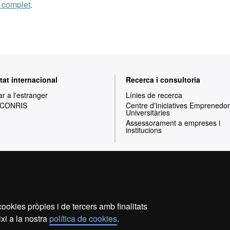
e complet
.
tat internacional
Recerca i consultoria
ar a l'estranger
Línies de recerca
 CONRIS
Centre d'Iniciatives Emprenedo
Universitàries
Assessorament a empreses i
institucions
Inici
Avís legal
Política de privacitat
P
ookies pròpies i de tercers amb finalitats
Som una universitat capdavantera que imparteix una docènc
xi a la nostra
política de cookies
.
i flexible, ajustada a les necessitats de la societa