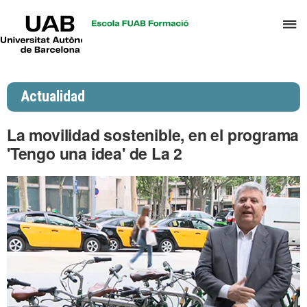
UAB
C
Universitat
Autònoma
a
de
p
Barcelona
d
Actualidad
el
m
La movilidad sostenible, en el programa
d
'Tengo una idea' de La 2
P
y
S
I