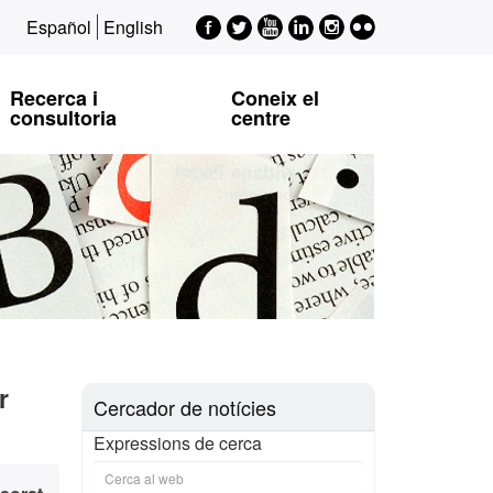
Facebook
Twitter
Youtube
LinkedIn
Instagram
Flickr
Español
English
EPSI
EPSI
EPSI
EPSI
EPSI
Recerca i
Coneix el
consultoria
centre
r
Cercador de notícies
Expressions de cerca