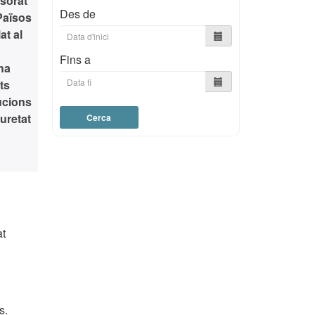
ssorat
Des de
Països
at al
Fins a
ha
ts
tucions
uretat
Cerca
at
s.