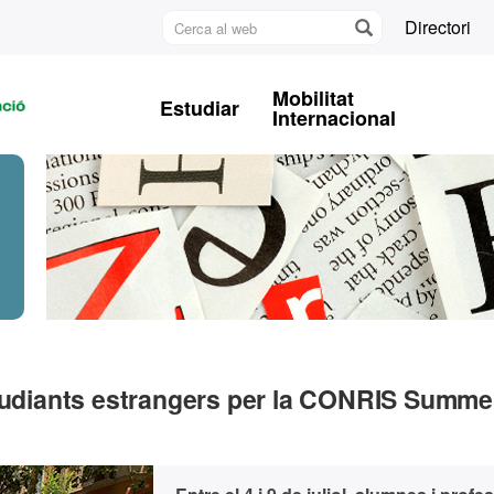
Cerca
Directori
al
U
web
A
Mobilitat
Estudiar
B
Internacional
studiants estrangers per la CONRIS Summe