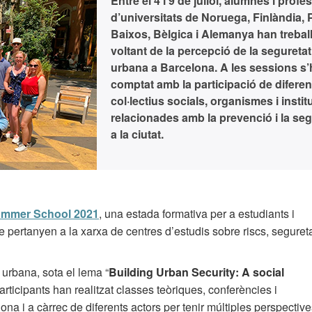
Entre el 4 i 9 de juliol, alumnes i profe
d’universitats de Noruega, Finlàndia, 
Baixos, Bèlgica i Alemanya han treball
voltant de la percepció de la seguretat
urbana a Barcelona. A les sessions s’
comptat amb la participació de diferen
col·lectius socials, organismes i insti
relacionades amb la prevenció i la seg
a la ciutat.
mmer School 2021
, una estada formativa per a estudiants i
e pertanyen a la xarxa de centres d’estudis sobre riscs, seguret
 urbana, sota el lema “
Building Urban Security: A social
participants han realitzat classes teòriques, conferències i
na i a càrrec de diferents actors per tenir múltiples perspective