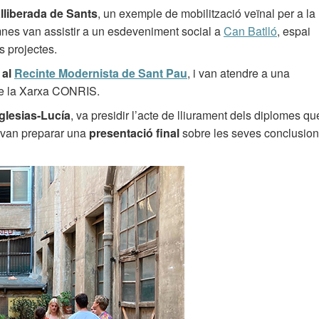
 alliberada de Sants
, un exemple de mobilització veïnal per a la
umnes van assistir a un esdeveniment social a
Can Batlló
, espai
s projectes.
 al
Recinte Modernista de Sant Pau
, i van atendre a una
 de la Xarxa CONRIS.
glesias-Lucía
, va presidir l’acte de lliurament dels diplomes qu
é van preparar una
presentació final
sobre les seves conclusio