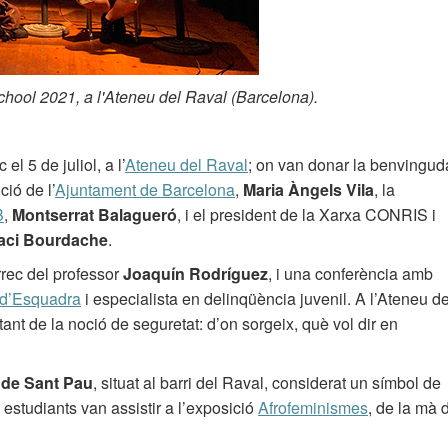
ool 2021, a l'Ateneu del Raval (Barcelona).
l 5 de juliol, a l’
Ateneu del Raval
; on van donar la benvingud
ció de l’
Ajuntament de Barcelona
,
Maria Àngels Vila
, la
B
,
Montserrat Balagueró
, i el president de la Xarxa CONRIS i
aci Bourdache
.
rrec del professor
Joaquín Rodríguez
, i una conferència amb
d’Esquadra
i especialista en delinqüència juvenil. A l’Ateneu de
tant de la noció de seguretat: d’on sorgeix, què vol dir en
 de Sant Pau
, situat al barri del Raval, considerat un símbol de
ls estudiants van assistir a l’exposició
Afrofeminismes
, de la mà 