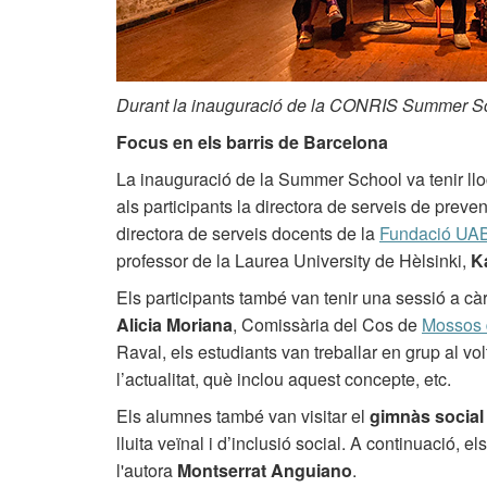
Durant la inauguració de la CONRIS Summer Sch
Focus en els barris de Barcelona
La inauguració de la Summer School va tenir lloc e
als participants la directora de serveis de preven
directora de serveis docents de la
Fundació UA
professor de la Laurea University de Hèlsinki,
K
Els participants també van tenir una sessió a cà
Alicia Moriana
, Comissària del Cos de
Mossos 
Raval, els estudiants van treballar en grup al vol
l’actualitat, què inclou aquest concepte, etc.
Els alumnes també van visitar el
gimnàs social
lluita veïnal i d’inclusió social. A continuació, e
l'autora
Montserrat Anguiano
.