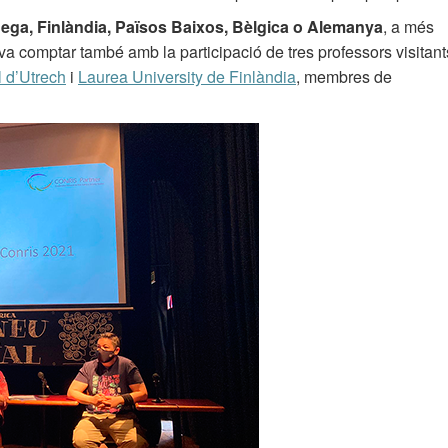
ega, Finlàndia, Països Baixos, Bèlgica o Alemanya
, a més
va comptar també amb la participació de tres professors visitant
 d’Utrech
i
Laurea University de Finlàndia
, membres de