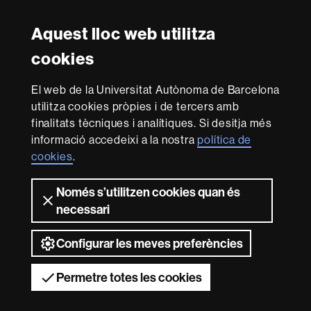
Twitter
Instagram
Aquest lloc web utilitza
Reconeixement internacional de l'excel·lència
cookies
HR
Excellence
El web de la Universitat Autònoma de Barcelona
in
utilitza cookies pròpies i de tercers amb
Research
Amb el finançament de
-
finalitats tècniques i analítiques. Si desitja més
Euraxess
informació accedeixi a la nostra
política de
cookies
.
Sobre
Només s’utilitzen cookies quan és
aquest
necessari
web
Avís legal
Protecció de dades
Sobre el
web
Accessibilitat web
Mapa del web UAB
Configurar les meves preferències
2026 Universitat Autònoma de Barcelona
Permetre totes les cookies