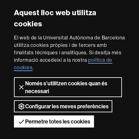
Aquest lloc web utilitza
Reconeixement internacional de l'excel·lència
cookies
HR
Excellence
El web de la Universitat Autònoma de Barcelona
in
utilitza cookies pròpies i de tercers amb
Research
Amb el finançament de
-
finalitats tècniques i analítiques. Si desitja més
Euraxess
informació accedeixi a la nostra
política de
cookies
.
Sobre
Només s’utilitzen cookies quan és
aquest
necessari
web
Avís legal
Protecció de dades
Sobre el
web
Accessibilitat web
Mapa del web UAB
Configurar les meves preferències
2026 Universitat Autònoma de Barcelona
Permetre totes les cookies