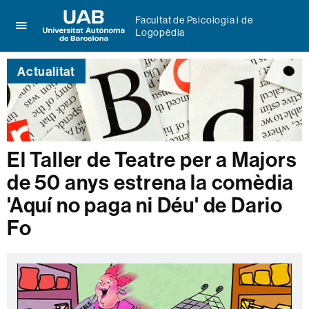
Facultat de Psicologia i de
Logopèdia
Prem
UAB
per
Universitat
desplegar
Actualitat
Autònoma
el
de
menú
Barcelona
de
Facultat
de
Psicologia
El Taller de Teatre per a Majors
i
de 50 anys estrena la comèdia
de
Logopèdia
'Aquí no paga ni Déu' de Dario
Fo