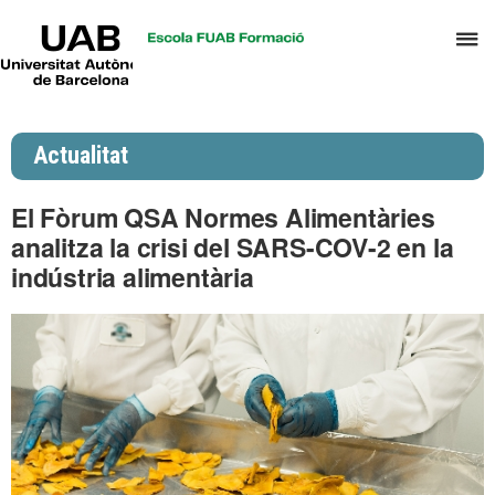
UAB
P
Universitat
Autònoma
p
de
d
Barcelona
el
Actualitat
m
d
El Fòrum QSA Normes Alimentàries
P
analitza la crisi del SARS-COV-2 en la
i
indústria alimentària
S
I