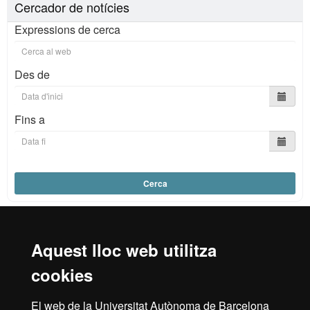
Cercador de notícies
Expressions de cerca
Des de
Fins a
Cerca
Aquest lloc web utilitza
Reconeixement internacional de l'excel·lència
cookies
HR
El web de la Universitat Autònoma de Barcelona