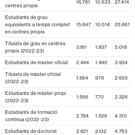
16.781
10.633
27.414
centres propis
Estudiants de grau
equivalents a temps complet
15.847
10.014
25.861
en centres propis
Titulats de grau en centres
3.181
1.837
5.018
propis (2022-23)
Estudiants de màster oficial
2.444
1.490
3.934
Titulats de màster oficial
1.654
979
2.633
(2022-23)
Estudiants de màster propi
1.556
770
2.326
(2022-23)
Estudiants de formació
2.784
1.526
4.310
contínua (2022-23)
Estudiants de doctorat
2.621
2.132
4.753