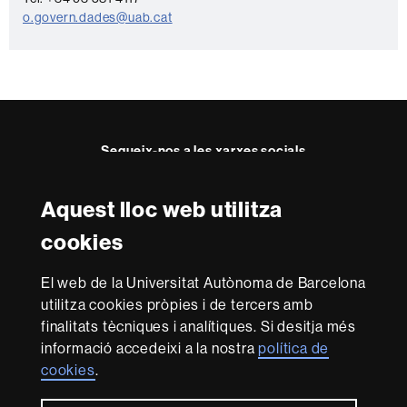
t
o.govern.dades@uab.cat
e
Segueix-nos a les xarxes socials
Aquest lloc web utilitza
Reconeixement internacional de l'excel·lència
cookies
HR
Excellence
El web de la Universitat Autònoma de Barcelona
in
utilitza cookies pròpies i de tercers amb
Research
Amb el finançament de
-
finalitats tècniques i analítiques. Si desitja més
Euraxess
informació accedeixi a la nostra
política de
cookies
.
Sobre