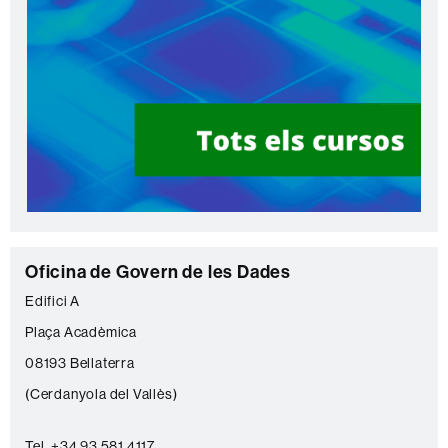
C
Oficina de Govern de les Dades
o
Edifici A
n
Plaça Acadèmica
t
08193 Bellaterra
a
(Cerdanyola del Vallès)
c
Tel. +34 93 581 4117