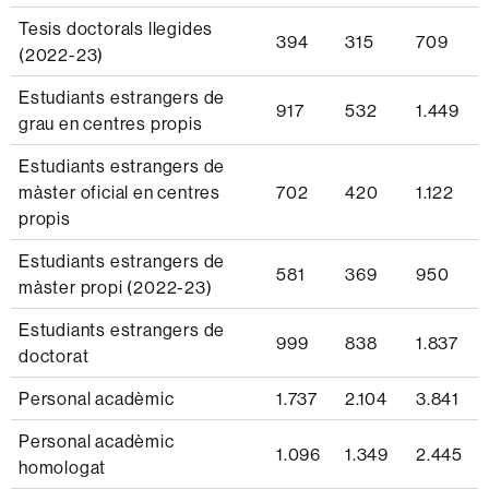
Tesis doctorals llegides
394
315
709
(2022-23)
Estudiants estrangers de
917
532
1.449
grau en centres propis
Estudiants estrangers de
màster oficial en centres
702
420
1.122
propis
Estudiants estrangers de
581
369
950
màster propi (2022-23)
Estudiants estrangers de
999
838
1.837
doctorat
Personal acadèmic
1.737
2.104
3.841
Personal acadèmic
1.096
1.349
2.445
homologat