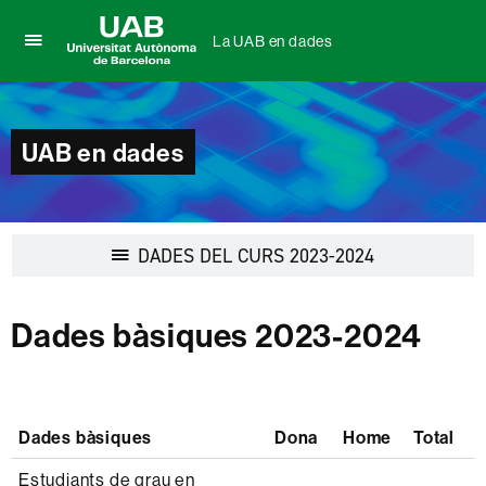
La UAB en dades
Prem
UAB
per
Universitat
desplegar
Autònoma
el
de
UAB en dades
menú
Barcelona
de
La
UAB
en
Desplegar
DADES DEL CURS 2023-2024
dades
la
navegació
Dades bàsiques 2023-2024
Dades bàsiques
Dona
Home
Total
Estudiants de grau en