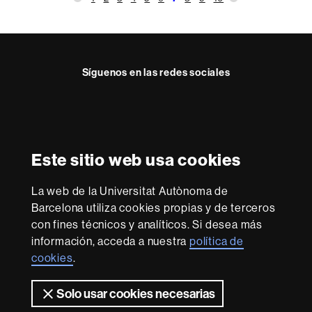
Síguenos en las redes sociales
Reconocimiento internacional de la excelencia
HR
Este sitio web usa cookies
Excellence
in
La web de la Universitat Autònoma de
Research
Con la financiación de
-
Barcelona utiliza cookies propias y de terceros
Euraxess
con fines técnicos y analíticos. Si desea más
información, acceda a nuestra
política de
cookies
.
Sobre
esta
Solo usar cookies necesarias
web
Aviso legal
Protección de datos
Sobre el