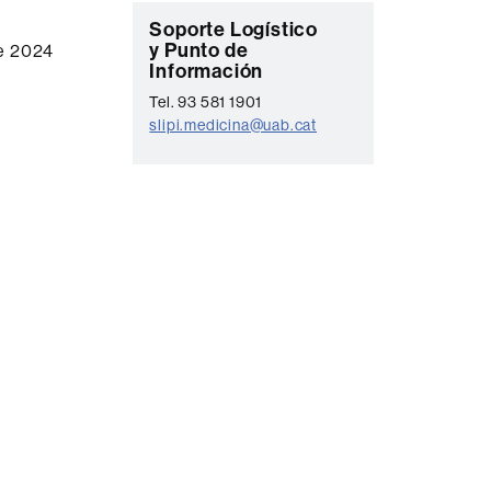
C
Soporte Logístico
y Punto de
de 2024
o
Información
n
Tel. 93 581 1901
t
slipi.medicina@uab.cat
a
c
t
o