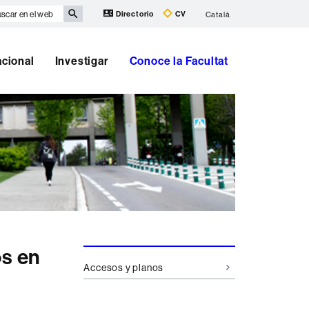
scar
Directorio
CV
Català
eb
acional
Investigar
Conoce la Facultat
Información
os en
Accesos y planos
complementaria