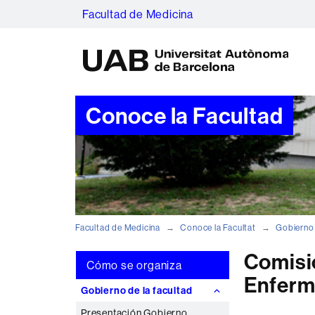
Facultad de Medicina
U
A
B
Conoce la Facultad
Facultad de Medicina
Conoce la Facultat
Gobierno 
Comisió
Cómo se organiza
Enferm
Gobierno de la facultad
Presentación Gobierno