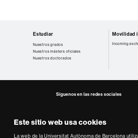
Mapa
Estudiar
Movilidad 
web
Incoming exch
Nuestros grados
Nuestros másters oficiales
Nuestros doctorados
Síguenos en las redes sociales
Este sitio web usa cookies
Sobre
esta
La web de la Universitat Autònoma de Barcelona utiliz