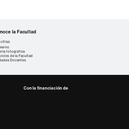
noce la Facultad
 cifras
ierno
ería fotográfica
vicios de la Facultad
dades Docentes
Con la financiación de