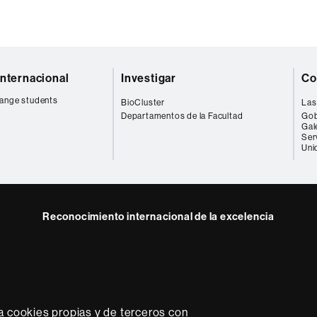
internacional
Investigar
Co
ange students
BioCluster
Las
Departamentos de la Facultad
Gob
Gal
Ser
Uni
Reconocimiento internacional de la excelencia
HR
Excellence
in
Research
-
a cookies propias y de terceros con
Euraxess