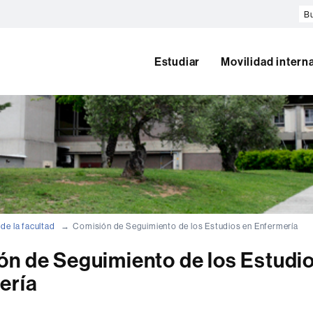
Bu
en
el
w
Estudiar
Movilidad intern
de la facultad
Comisión de Seguimiento de los Estudios en Enfermería
n de Seguimiento de los Estudi
ería