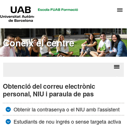
UAB
P
Universitat
Autònoma
p
de
d
Barcelona
el
Coneix el centre
m
d
T
i
D
Despl
Serve
H
la
del
Obtenció del correu electrònic
centr
naveg
personal, NIU i paraula de pas
Obtenir la contrasenya o el NIU amb l'assistent
Estudiants de nou ingrés o sense targeta activa