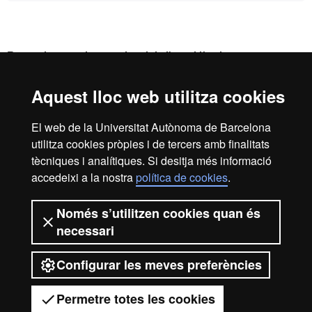
Reconeixement internacional de l'excel·lència
HR
Aquest lloc web utilitza cookies
El web de la Universitat Autònoma de Barcelona
Excell
utilitza cookies pròpies i de tercers amb finalitats
Inici
Avís legal
Política de privacitat
tècniques i analítiques. Si desitja més informació
Protecció de dades
Sobre el web
accedeixi a la nostra
política de cookies
.
in
Som una universitat capdavantera que imparteix una
docència de qualitat, diversificada, multidisciplinària i
Només s’utilitzen cookies quan és
flexible, ajustada a les necessitats de la societat i adaptada
necessari
als nous models de l'Europa del coneixement. La UAB és
Resea
reconeguda internacionalment per la qualitat i el caràcter
Configurar les meves preferències
innovador de la seva recerca.
2026 Universitat Autònoma de Barcelona
Permetre totes les cookies