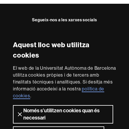
Segueix-nos a les xarxes socials
Facebook
Twitter
Instagram
Aquest lloc web utilitza
Reconeixement internacional de l'excel·lència
cookies
HR
Excellence
El web de la Universitat Autònoma de Barcelona
in
Research
utilitza cookies pròpies i de tercers amb
-
Amb el finançament de
finalitats tècniques i analítiques. Si desitja més
Euraxess
informació accedeixi a la nostra
política de
cookies
.
Sobre
Només s’utilitzen cookies quan és
aquest
necessari
web
Avís legal
Protecció de dades
Sobre el