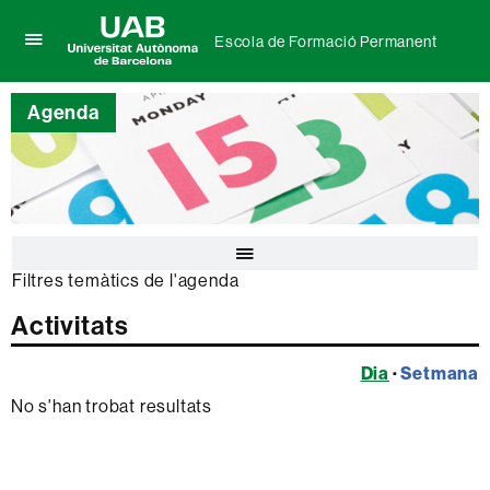
Escola de Formació Permanent
Prem
UAB
per
Universitat
desplegar
Agenda
Autònoma
el
de
menú
Barcelona
de
Escola
de
Formació
Permanent
Prem
per
Filtres temàtics de l'agenda
desplegar
el
Activitats
calendari
de
Dia
·
Setmana
l'agenda
No s'han trobat resultats