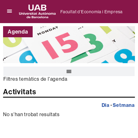
Facultat d'Economia i Empresa
Prem
UAB
per
Universitat
desplegar
Agenda
Autònoma
el
de
menú
Barcelona
de
Facultat
d'Economia
i
Empresa
Prem
per
Filtres temàtics de l'agenda
desplegar
el
Activitats
calendari
de
Dia
·
Setmana
l'agenda
No s'han trobat resultats