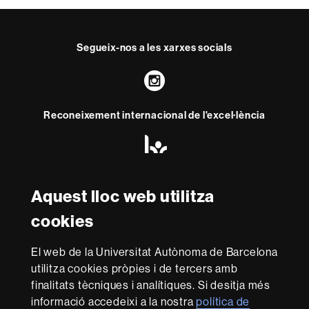
Segueix-nos a les xarxes socials
Instagram
Reconeixement internacional de l'excel·lència
HR
Excellence
in
Research
-
Aquest lloc web utilitza
Amb el finançament de
Euraxess
cookies
Sobre
El web de la Universitat Autònoma de Barcelona
utilitza cookies pròpies i de tercers amb
aquest
finalitats tècniques i analítiques. Si desitja més
web
Avís legal
Protecció de dades
Sobre el
informació accedeixi a la nostra
política de