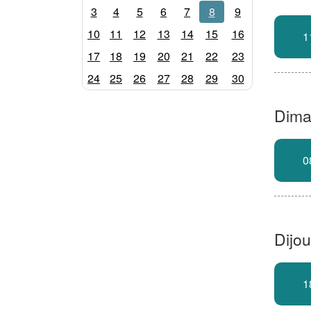
3
4
5
6
7
8
9
10
11
12
13
14
15
16
1
17
18
19
20
21
22
23
24
25
26
27
28
29
30
Dimar
0
Dijou
1