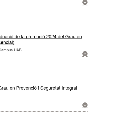
Mostra
més
informació
sobre
aquesta
activitat
graduació de la promoció 2024 del Grau en
sencial)
 Campus UAB
Mostra
més
informació
sobre
aquesta
activitat
rau en Prevenció i Seguretat Integral
Mostra
més
informació