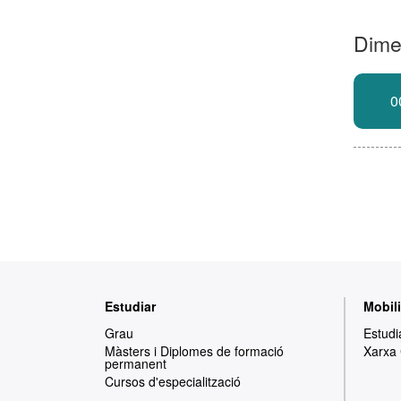
Dime
0
Mapa
Estudiar
Mobili
web
Grau
Estudi
Màsters i Diplomes de formació
Xarxa
permanent
Cursos d'especialització