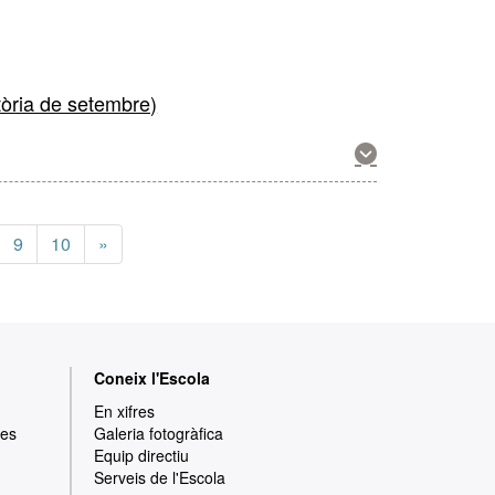
sobre
aquesta
activitat
tòria de setembre)
Mostra
més
informació
sobre
aquesta
9
10
»
activitat
Coneix l'Escola
En xifres
res
Galeria fotogràfica
Equip directiu
Serveis de l'Escola