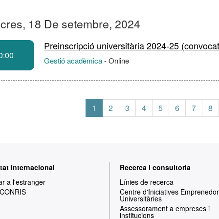
cres, 18 De setembre, 2024
Preinscripció universitària 2024-25 (convoca
0:00
Gestió acadèmica
-
Online
1
2
3
4
5
6
7
8
tat internacional
Recerca i consultoria
ar a l'estranger
Línies de recerca
 CONRIS
Centre d'Iniciatives Emprenedo
Universitàries
Assessorament a empreses i
institucions