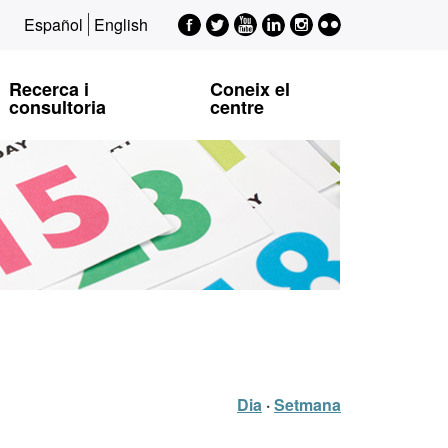
Facebook
Twitter
Youtube
LinkedIn
Instagram
Flickr
Español
English
EPSI
EPSI
EPSI
EPSI
EPSI
Recerca i
Coneix el
consultoria
centre
Dia
·
Setmana