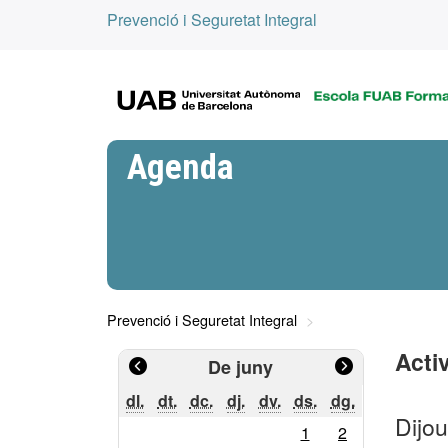
Prevenció i Seguretat Integral
Agenda
Prevenció i Seguretat Integral
Activ
De juny
dilluns
dimarts
dimecres
dijous
divendres
dissabte
diumenge
dl.
dt.
dc.
dj.
dv.
ds.
dg.
Dijou
Calendari
1
2