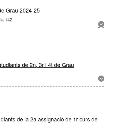
s de Grau 2024-25
ula 142
Mostra
més
informació
sobre
aquesta
activitat
studiants de 2n, 3r i 4t de Grau
Mostra
més
informació
sobre
aquesta
activitat
udiants de la 2a assignació de 1r curs de