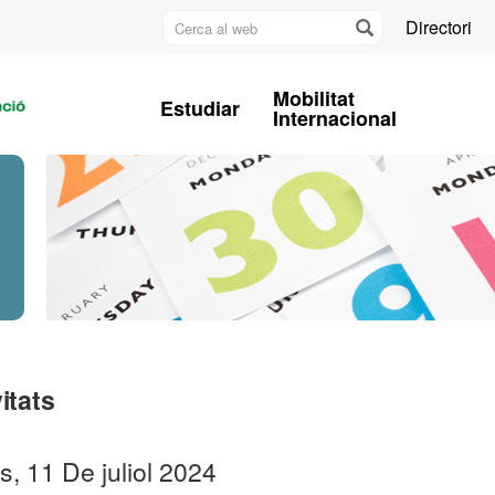
Cerca
Directori
al
U
web
A
Mobilitat
Estudiar
B
Internacional
itats
s, 11 De juliol 2024